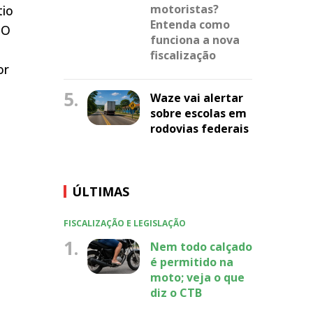
motoristas?
tio
Entenda como
 O
funciona a nova
fiscalização
or
5.
Waze vai alertar
sobre escolas em
rodovias federais
ÚLTIMAS
FISCALIZAÇÃO E LEGISLAÇÃO
1.
Nem todo calçado
é permitido na
moto; veja o que
diz o CTB