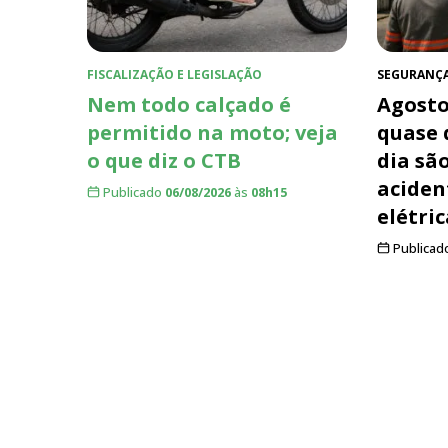
FISCALIZAÇÃO E LEGISLAÇÃO
SEGURANÇ
Nem todo calçado é
Agosto
permitido na moto; veja
quase 
o que diz o CTB
dia sã
aciden
Publicado
06/08/2026
às
08h15
elétric
Publicad