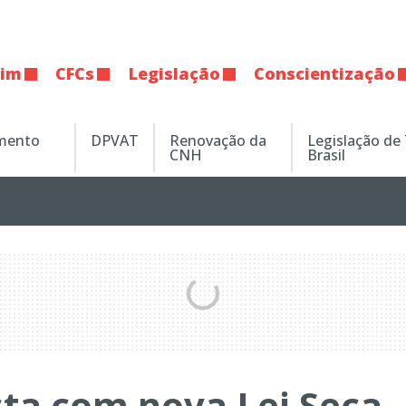
tim
CFCs
Legislação
Conscientização
amento
DPVAT
Renovação da
Legislação de
CNH
Brasil
ta com nova Lei Seca