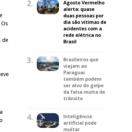
2.
Agosto Vermelho
alerta: quase
e
duas pessoas por
dia são vítimas de
. Os
acidentes com a
rede elétrica no
s de
Brasil
3.
Brasileiros que
viajam ao
Paraguai
reve
também podem
ser alvo do golpe
da falsa multa de
trânsito
ma
4.
Inteligência
do
artificial pode
multar