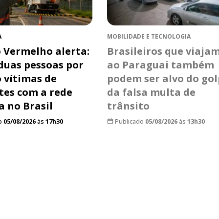
A
MOBILIDADE E TECNOLOGIA
 Vermelho alerta:
Brasileiros que viaja
duas pessoas por
ao Paraguai também
o vítimas de
podem ser alvo do go
tes com a rede
da falsa multa de
a no Brasil
trânsito
o
05/08/2026
às
17h30
Publicado
05/08/2026
às
13h30