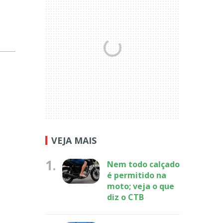
VEJA MAIS
1.
Nem todo calçado
é permitido na
moto; veja o que
diz o CTB