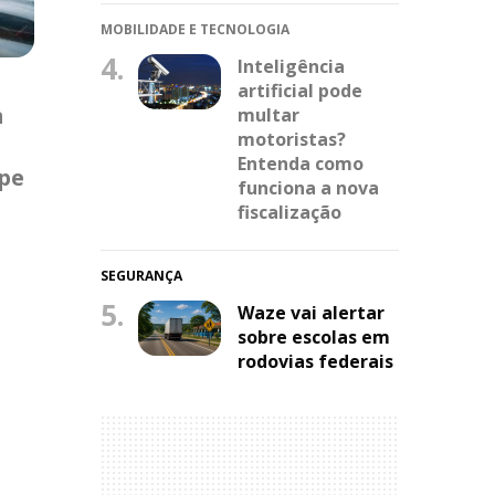
MOBILIDADE E TECNOLOGIA
4.
Inteligência
artificial pode
m
multar
motoristas?
Entenda como
lpe
funciona a nova
fiscalização
SEGURANÇA
5.
Waze vai alertar
sobre escolas em
rodovias federais