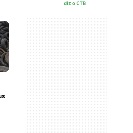
diz o CTB
us