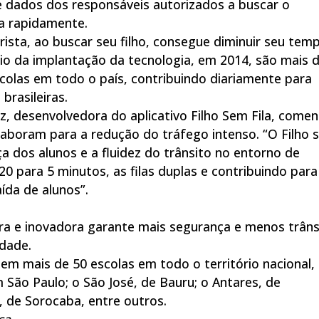
e dados dos responsáveis autorizados a buscar o
a rapidamente.
ista, ao buscar seu filho, consegue diminuir seu tem
cio da implantação da tecnologia, em 2014, são mais 
escolas em todo o país, contribuindo diariamente para
brasileiras.
pz, desenvolvedora do aplicativo Filho Sem Fila, come
laboram para a redução do tráfego intenso. “O Filho 
 dos alunos e a fluidez do trânsito no entorno de
0 para 5 minutos, as filas duplas e contribuindo para
ída de alunos”.
eira e inovadora garante mais segurança e menos trâns
idade.
 em mais de 50 escolas em todo o território nacional,
 São Paulo; o São José, de Bauru; o Antares, de
o, de Sorocaba, entre outros.
sa