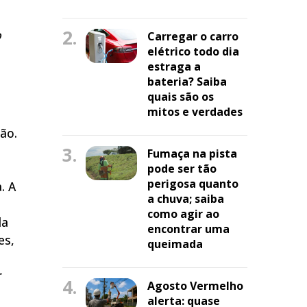
2.
o
Carregar o carro
elétrico todo dia
estraga a
bateria? Saiba
quais são os
mitos e verdades
ão.
3.
Fumaça na pista
pode ser tão
perigosa quanto
. A
a chuva; saiba
como agir ao
la
encontrar uma
es,
queimada
r
4.
Agosto Vermelho
alerta: quase