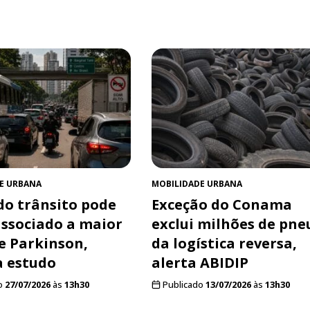
E URBANA
MOBILIDADE URBANA
do trânsito pode
Exceção do Conama
associado a maior
exclui milhões de pne
de Parkinson,
da logística reversa,
 estudo
alerta ABIDIP
o
27/07/2026
às
13h30
Publicado
13/07/2026
às
13h30