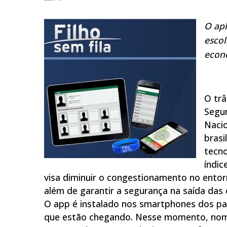
O apl
escol
econo
O trâ
Segu
Nacio
brasi
tecno
índic
visa diminuir o congestionamento no ento
além de garantir a segurança na saída das 
O app é instalado nos smartphones dos pa
que estão chegando. Nesse momento, nome