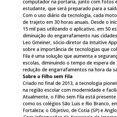
computador na portaria, junto com fotos 
estudante, que será preparado para a saíd
Com o uso diário da tecnologia, cada motor
de trajeto em 30 horas anuais. Desde o iní
15 mil pais utilizando o aplicativo, em 50 
diminuição do engarrafamento nas cidades 
Leo Gmeiner, sócio-diretor da Intuitive Ap
sobre a importância de tecnologias que co
Fila é uma solução que aumenta a segurança
escolas, diminuindo o tempo de espera de 2
redução de engarrafamentos na hora da sa
Sobre o Filho sem Fila
Criado no final de 2013, a tecnologia pion
na região escolar com modernidade e facil
Atualmente, o Filho sem Fila está presente
como os colégios São Luis e Rio Branco, em
Fortaleza; o Objetivo, de Cotia (SP) e Angl
Com informações da Assessoria de Impren