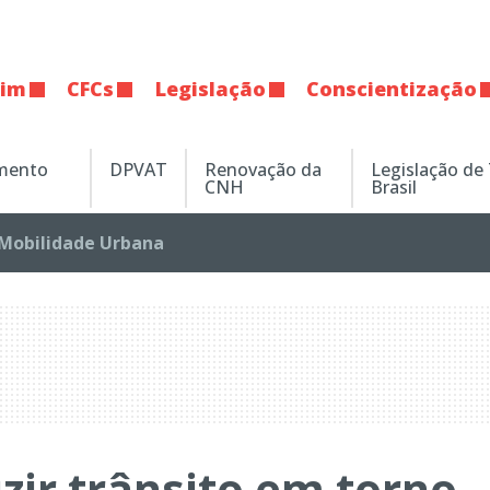
tim
CFCs
Legislação
Conscientização
amento
DPVAT
Renovação da
Legislação de
CNH
Brasil
Mobilidade Urbana
ir trânsito em torno