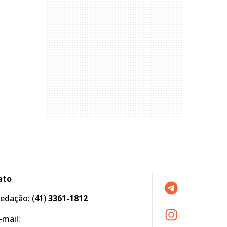
ato
edação:
(41)
3361-1812
-mail: