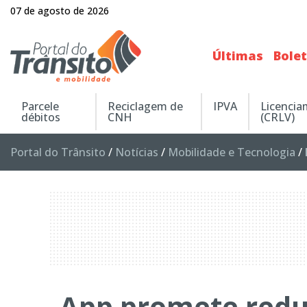
07 de agosto de 2026
Últimas
Bole
Parcele
Reciclagem de
IPVA
Licenci
débitos
CNH
(CRLV)
Portal do Trânsito
/
Notícias
/
Mobilidade e Tecnologia
/
App promete reduz