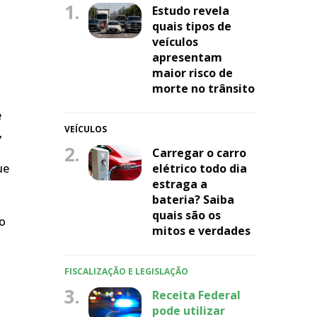
1.
Estudo revela
quais tipos de
veículos
apresentam
maior risco de
morte no trânsito
e
VEÍCULOS
,
2.
Carregar o carro
elétrico todo dia
ue
estraga a
bateria? Saiba
quais são os
do
mitos e verdades
FISCALIZAÇÃO E LEGISLAÇÃO
3.
Receita Federal
pode utilizar