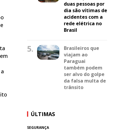
duas pessoas por
dia são vítimas de
po
acidentes com a
rede elétrica no
de
Brasil
5.
nta
Brasileiros que
viajam ao
sem
Paraguai
também podem
 a
ser alvo do golpe
da falsa multa de
trânsito
ito
ÚLTIMAS
SEGURANÇA