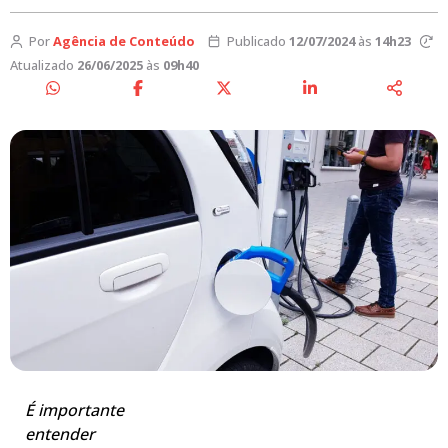
Por
Agência de Conteúdo
Publicado
12/07/2024
às
14h23
Atualizado
26/06/2025
às
09h40
É importante
entender