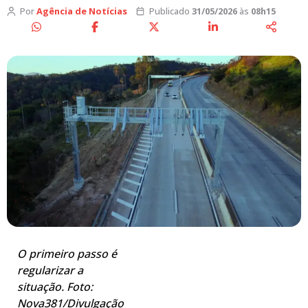
Por
Agência de Notícias
Publicado
31/05/2026
às
08h15
O primeiro passo é
regularizar a
situação. Foto:
Nova381/Divulgação