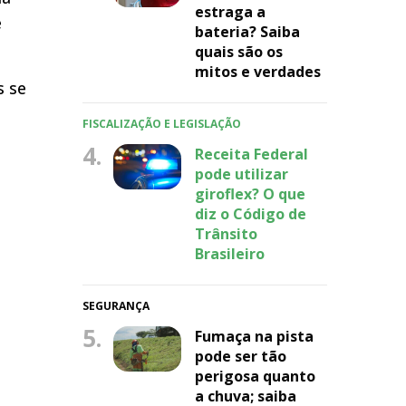
estraga a
e
bateria? Saiba
quais são os
mitos e verdades
s se
FISCALIZAÇÃO E LEGISLAÇÃO
4.
Receita Federal
pode utilizar
giroflex? O que
diz o Código de
Trânsito
Brasileiro
SEGURANÇA
5.
Fumaça na pista
pode ser tão
perigosa quanto
a chuva; saiba