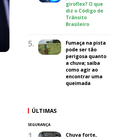
giroflex? O que
diz o Código de
Trânsito
Brasileiro
5.
Fumaça na pista
pode ser tão
perigosa quanto
a chuva; saiba
como agir ao
encontrar uma
queimada
ÚLTIMAS
SEGURANÇA
1.
Chuva forte,