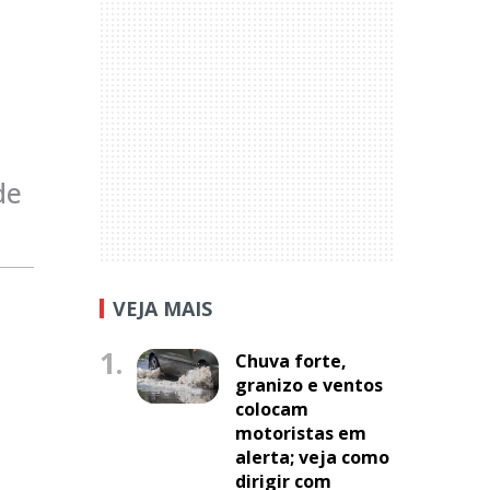
de
VEJA MAIS
1.
Chuva forte,
granizo e ventos
colocam
motoristas em
alerta; veja como
dirigir com