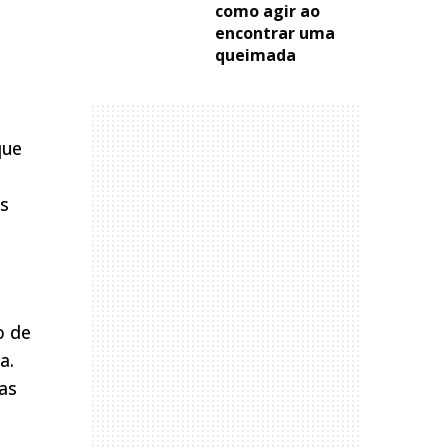
como agir ao
encontrar uma
queimada
que
os
o de
a.
as