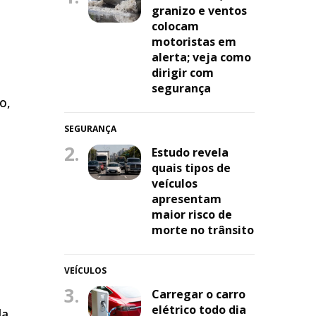
granizo e ventos
colocam
motoristas em
alerta; veja como
dirigir com
segurança
o,
SEGURANÇA
2.
Estudo revela
quais tipos de
veículos
apresentam
maior risco de
morte no trânsito
VEÍCULOS
3.
Carregar o carro
elétrico todo dia
da