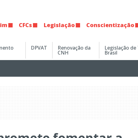
tim
CFCs
Legislação
Conscientização
amento
DPVAT
Renovação da
Legislação de
CNH
Brasil
promete fomentar a