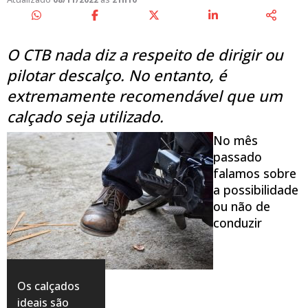
O CTB nada diz a respeito de dirigir ou
pilotar descalço. No entanto, é
extremamente recomendável que um
calçado seja utilizado.
No mês
passado
falamos sobre
a possibilidade
ou não de
conduzir
Os calçados
ideais são