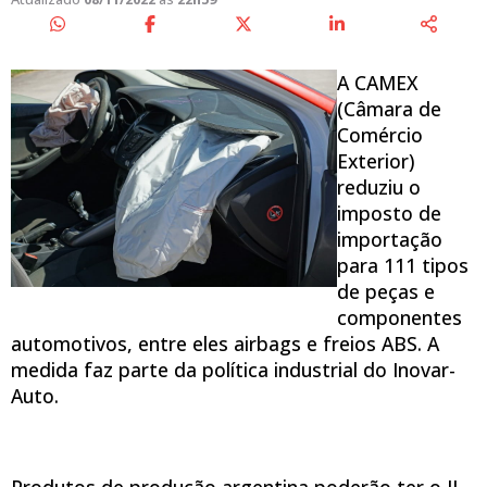
A CAMEX
(Câmara de
Comércio
Exterior)
reduziu o
imposto de
importação
para 111 tipos
de peças e
componentes
automotivos, entre eles airbags e freios ABS. A
medida faz parte da política industrial do Inovar-
Auto.
Produtos de produção argentina poderão ter o II