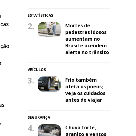
a
ESTATÍSTICAS
rcas
2.
Mortes de
pedestres idosos
aumentam no
ução
Brasil e acendem
alerta no trânsito
e
VEÍCULOS
3.
Frio também
afeta os pneus;
veja os cuidados
antes de viajar
as
SEGURANÇA
,
4.
Chuva forte,
granizo e ventos