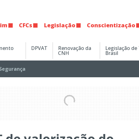
tim
CFCs
Legislação
Conscientização
amento
DPVAT
Renovação da
Legislação de
CNH
Brasil
Segurança
de valorização do