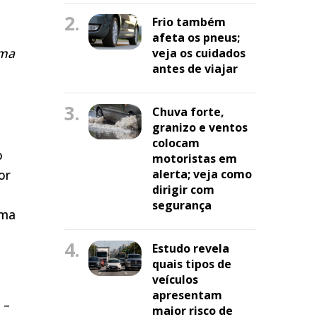
2.
Frio também
afeta os pneus;
rma
veja os cuidados
antes de viajar
3.
Chuva forte,
granizo e ventos
colocam
o
motoristas em
or
alerta; veja como
dirigir com
segurança
rma
4.
Estudo revela
quais tipos de
veículos
apresentam
 –
maior risco de