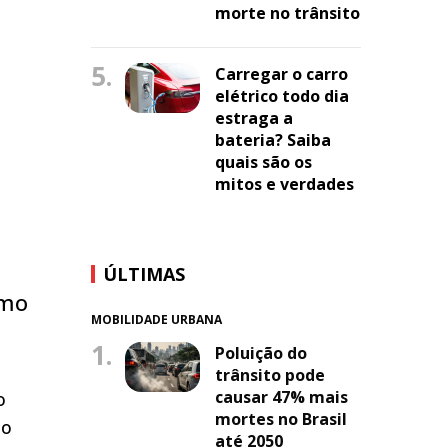
morte no trânsito
5.
Carregar o carro
elétrico todo dia
estraga a
bateria? Saiba
quais são os
mitos e verdades
ÚLTIMAS
omo
MOBILIDADE URBANA
1.
Poluição do
trânsito pode
causar 47% mais
o
mortes no Brasil
do
até 2050