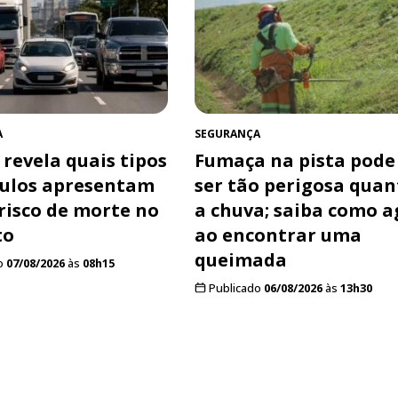
A
SEGURANÇA
 revela quais tipos
Fumaça na pista pode
culos apresentam
ser tão perigosa quan
risco de morte no
a chuva; saiba como a
to
ao encontrar uma
queimada
o
07/08/2026
às
08h15
Publicado
06/08/2026
às
13h30