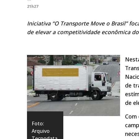
21h27
Iniciativa “O Transporte Move o Brasil” f
de elevar a competitividade econômica do 
Nest
Trans
Nacio
de tr
estí
de el
Com d
Foto:
camp
Arquivo
neces
Tecnodata.