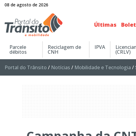
08 de agosto de 2026
Últimas
Bole
Parcele
Reciclagem de
IPVA
Licenci
débitos
CNH
(CRLV)
Portal do Trânsito
/
Notícias
/
Mobilidade e Tecnologia
/
Campanha da CNT 