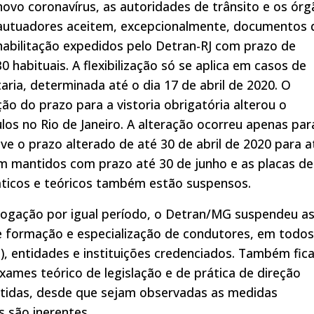
novo coronavírus, as autoridades de trânsito e os ór
autuadores aceitem, excepcionalmente, documentos 
habilitação expedidos pelo Detran-RJ com prazo de
0 habituais. A flexibilização só se aplica em casos de
aria, determinada até o dia 17 de abril de 2020. O
ão do prazo para a vistoria obrigatória alterou o
ulos no Rio de Janeiro. A alteração ocorreu apenas par
teve o prazo alterado de até 30 de abril de 2020 para a
ram mantidos com prazo até 30 de junho e as placas de
ráticos e teóricos também estão suspensos.
rrogação por igual período, o Detran/MG suspendeu a
de formação e especialização de condutores, em todos
, entidades e instituições credenciados. Também fic
ames teórico de legislação e de prática de direção
antidas, desde que sejam observadas as medidas
s são inerentes.