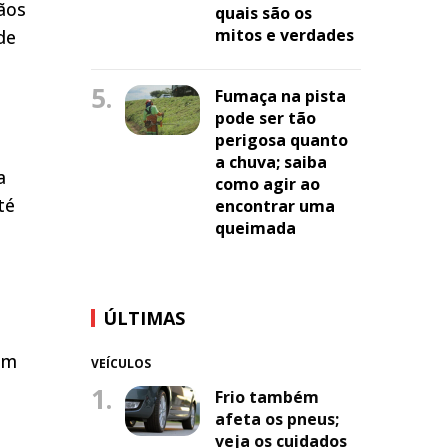
gãos
quais são os
mitos e verdades
de
5.
Fumaça na pista
pode ser tão
perigosa quanto
a chuva; saiba
a
como agir ao
té
encontrar uma
queimada
s
ÚLTIMAS
am
VEÍCULOS
1.
Frio também
afeta os pneus;
veja os cuidados