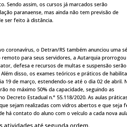
o. Sendo assim, os cursos já marcados serão
ação paranaense, mas ainda não tem previsão de
 ser feito à distância.
ovo coronavírus, o Detran/RS também anunciou uma sé
 remoto para seus servidores, a Autarquia prorrogou
ator, defesa e recursos de multas e suspensão serão
lém disso, os exames teóricos e práticos de habilit
ia 19 de março, estendendo-se até o dia 02 de abril. 
tarão no máximo 50% da capacidade, seguindo as
o Decreto Estadual n.° 55.118/2020. As aulas prática
ue sejam realizadas com vidros abertos e que seja f
nde há contato do aluno com o veículo a cada nova aul
s atividades até segunda ordem.