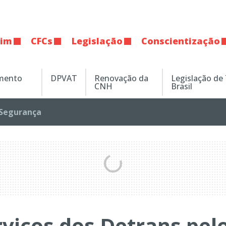
tim
CFCs
Legislação
Conscientização
amento
DPVAT
Renovação da
Legislação de
CNH
Brasil
Segurança
viços dos Detrans pel