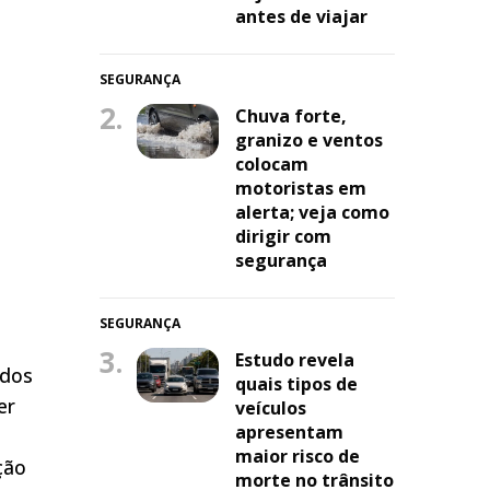
antes de viajar
SEGURANÇA
2.
Chuva forte,
granizo e ventos
colocam
motoristas em
alerta; veja como
dirigir com
segurança
SEGURANÇA
3.
Estudo revela
 dos
quais tipos de
er
veículos
apresentam
maior risco de
ção
morte no trânsito