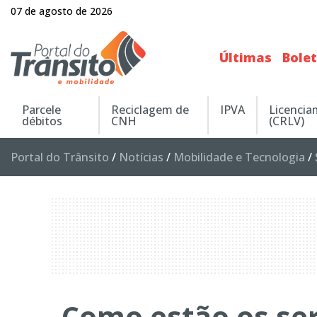
07 de agosto de 2026
Últimas
Bole
Parcele
Reciclagem de
IPVA
Licenci
débitos
CNH
(CRLV)
Portal do Trânsito
/
Notícias
/
Mobilidade e Tecnologia
/
Como estão os ser