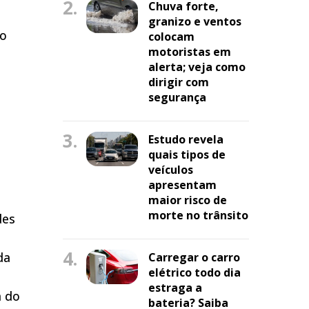
2.
Chuva forte,
granizo e ventos
 o
colocam
motoristas em
alerta; veja como
dirigir com
segurança
3.
Estudo revela
quais tipos de
veículos
apresentam
maior risco de
morte no trânsito
des
4.
da
Carregar o carro
elétrico todo dia
estraga a
a do
bateria? Saiba