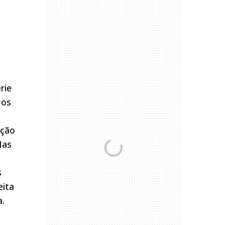
rie
 os
ação
Nas
s
eita
a.