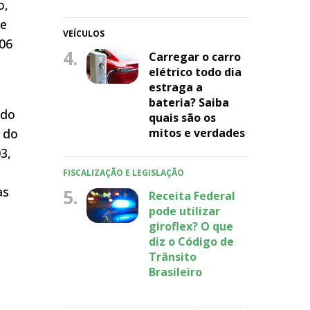
o,
de
VEÍCULOS
 06
4.
Carregar o carro
elétrico todo dia
estraga a
bateria? Saiba
 do
quais são os
do
mitos e verdades
3,
FISCALIZAÇÃO E LEGISLAÇÃO
as
5.
Receita Federal
pode utilizar
giroflex? O que
diz o Código de
Trânsito
Brasileiro