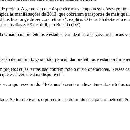
 de projeto. A gente tem que dispender mais tempo nessas fases prelimin
ápida às manifestações de 2013, que cobraram transportes de mais qua
blicos fica longe de ser concretizada”, explica. O tema foi destacado e
o nos dias 8 e 9 de abril, em Brasília (DF).
 da União para prefeituras e estados, é o ideal para os governos locais 
riação de um fundo garantidor para ajudar prefeituras e estado a firma
m projetos cujas tarifas não cobrem todo o custo operacional. Nesses 
a que essa verba estará disponível”.
s de compor esse fundo. “Estamos fazendo um levantamento de todos os 
acidade. Se for efetivado, o primeiro uso do fundo será para o metrô de 