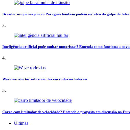
Brasileiros que viajam ao Paraguai também podem ser alvo do golpe da falsa 
3.
Inteligência artificial pode multar motoristas? Entenda como funciona a nova
4.
Waze vai alertar sobre escolas em rodovias federais
5.
Carro com limitador de velocidade? Entenda a proposta em discussão na Eur
Últimas