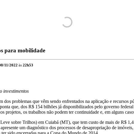
os para mobilidade
08/11/2022
às
22h53
o investimentos
um dos problemas que vêm sendo enfrentados na aplicação e recursos púb
onta que, dos R$ 154 bilhões já disponibilizados pelo governo federal p
os projetos, os trabalhos não podem ter continuidade e, em alguns casos
eve sobre Trilhos) em Cuiabá (MT), que tem custo de mais de R$ 1,4 b
o apresente um diagnóstico dos processos de desapropriação de imóveis,
m ter sido encerradas para a Copa do Mundo de 2014.