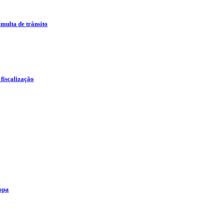
multa de trânsito
 fiscalização
opa