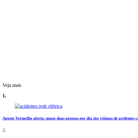
Veja mais
1.
Agosto Vermelho alerta: quase duas pessoas por dia são vítimas de acidentes c
2.