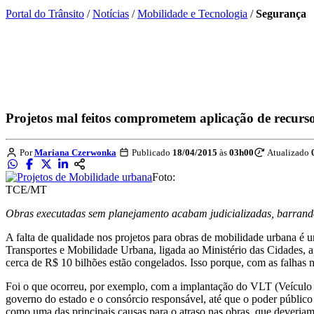
Portal do Trânsito
/
Notícias
/
Mobilidade e Tecnologia
/
Segurança
Projetos mal feitos comprometem aplicação de recurs
Por
Mariana Czerwonka
Publicado
18/04/2015
às
03h00
Atualizado
Foto:
TCE/MT
Obras executadas sem planejamento acabam judicializadas, barrand
A falta de qualidade nos projetos para obras de mobilidade urbana é 
Transportes e Mobilidade Urbana, ligada ao Ministério das Cidades, ap
cerca de R$ 10 bilhões estão congelados. Isso porque, com as falhas n
Foi o que ocorreu, por exemplo, com a implantação do VLT (Veículo L
governo do estado e o consórcio responsável, até que o poder públic
como uma das principais causas para o atraso nas obras, que deveria