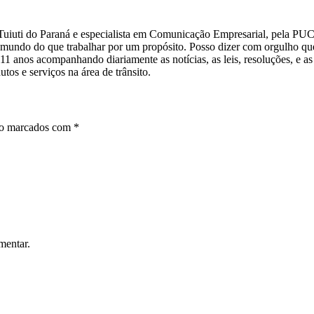
iuti do Paraná e especialista em Comunicação Empresarial, pela PUC/
undo do que trabalhar por um propósito. Posso dizer com orgulho que 
o 11 anos acompanhando diariamente as notícias, as leis, resoluções, e 
tos e serviços na área de trânsito.
ão marcados com
*
mentar.