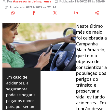
Por
Assessoria de Imprensa
Publicado
17/06/2018
às
03h00
Atualizado
08/11/2022
às
22h14
Neste último
mês de maio,
foi celebrada a
Campanha
Maio Amarelo,
que tem o
objetivo de
conscientizar a
população dos
Em caso de
perigos do
acidentes, a
trânsito e
seguradora
preservar a
pode se negar a
vida, evitando
pagar os danos,
acidentes. Em
pois, por ser um
função desse