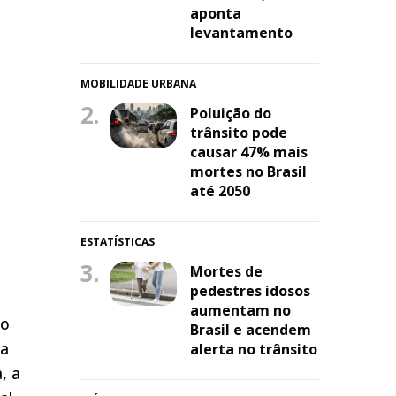
aponta
levantamento
MOBILIDADE URBANA
2.
Poluição do
trânsito pode
causar 47% mais
mortes no Brasil
até 2050
ESTATÍSTICAS
3.
Mortes de
pedestres idosos
aumentam no
io
Brasil e acendem
ra
alerta no trânsito
, a