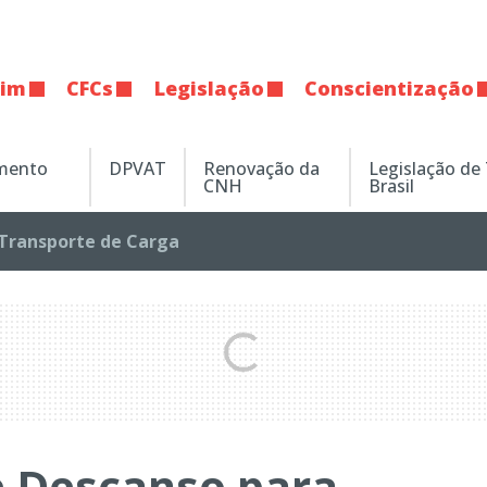
tim
CFCs
Legislação
Conscientização
amento
DPVAT
Renovação da
Legislação de
CNH
Brasil
Transporte de Carga
e Descanso para