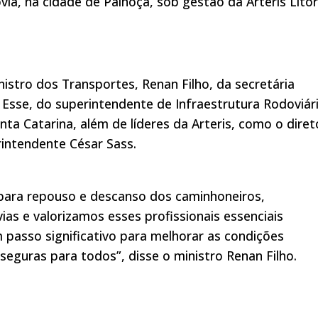
via, na cidade de Palhoça, sob gestão da Arteris Litor
istro dos Transportes, Renan Filho, da secretária
 Esse, do superintendente de Infraestrutura Rodoviár
a Catarina, além de líderes da Arteris, como o diret
rintendente César Sass.
para repouso e descanso dos caminhoneiros,
s e valorizamos esses profissionais essenciais
 passo significativo para melhorar as condições
seguras para todos”, disse o ministro Renan Filho.