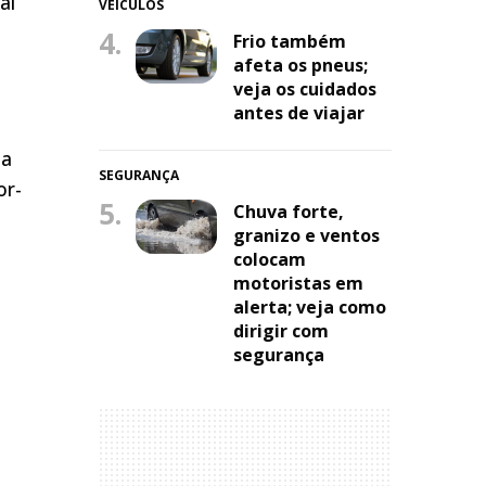
al
VEÍCULOS
4.
Frio também
afeta os pneus;
veja os cuidados
antes de viajar
ia
SEGURANÇA
or-
5.
Chuva forte,
granizo e ventos
colocam
motoristas em
alerta; veja como
dirigir com
segurança