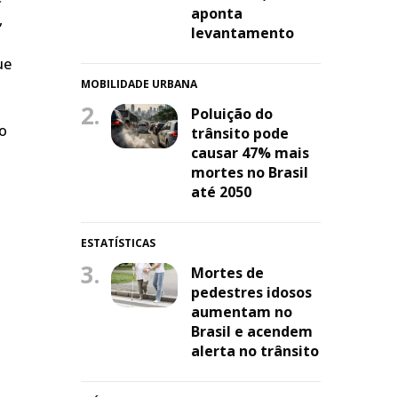
aponta
,
levantamento
ue
MOBILIDADE URBANA
2.
Poluição do
do
trânsito pode
causar 47% mais
mortes no Brasil
até 2050
ESTATÍSTICAS
3.
Mortes de
pedestres idosos
aumentam no
Brasil e acendem
alerta no trânsito