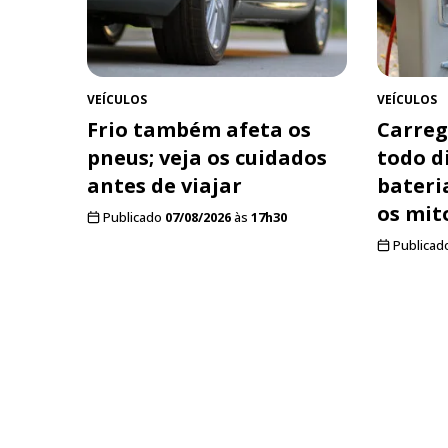
VEÍCULOS
VEÍCULOS
Frio também afeta os
Carreg
pneus; veja os cuidados
todo d
antes de viajar
bateri
os mit
Publicado
07/08/2026
às
17h30
Publicad