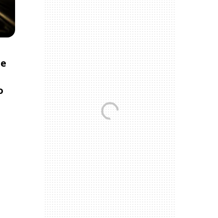
de
a
o