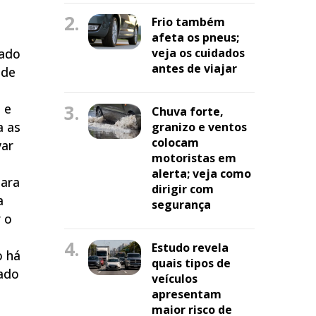
2.
Frio também
afeta os pneus;
iado
veja os cuidados
antes de viajar
 de
 e
3.
Chuva forte,
a as
granizo e ventos
colocam
var
motoristas em
alerta; veja como
para
dirigir com
a
segurança
r o
4.
Estudo revela
o há
quais tipos de
tado
veículos
apresentam
maior risco de