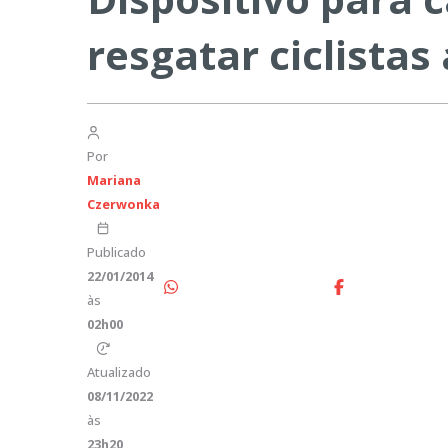
resgatar ciclistas
Por
Mariana
Czerwonka
Publicado
22/01/2014
às
02h00
Atualizado
08/11/2022
às
23h20