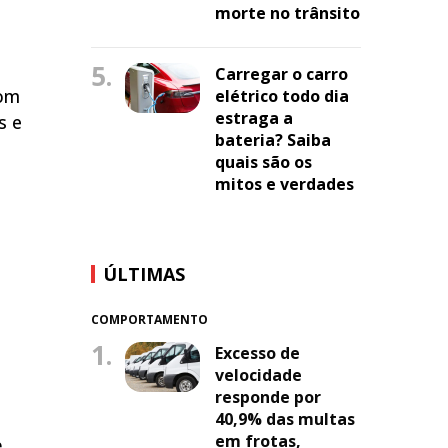
morte no trânsito
5.
Carregar o carro
com
elétrico todo dia
estraga a
s e
bateria? Saiba
quais são os
mitos e verdades
ÚLTIMAS
COMPORTAMENTO
1.
Excesso de
velocidade
responde por
40,9% das multas
em frotas,
e