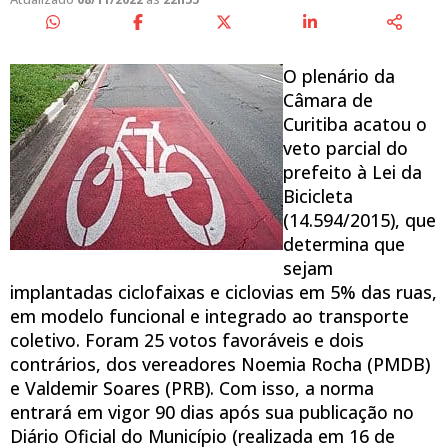
O plenário da
Câmara de
Curitiba acatou o
veto parcial do
prefeito à Lei da
Bicicleta
(14.594/2015), que
determina que
sejam
implantadas ciclofaixas e ciclovias em 5% das ruas,
em modelo funcional e integrado ao transporte
coletivo. Foram 25 votos favoráveis e dois
contrários, dos vereadores Noemia Rocha (PMDB)
e Valdemir Soares (PRB). Com isso, a norma
entrará em vigor 90 dias após sua publicação no
Diário Oficial do Município (realizada em 16 de