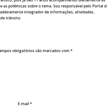
rânsito, pois já são 11 anos acompanhando diariamente as
s, e as polêmicas sobre o tema. Sou responsável pelo Portal 
adeiramente integrador de informações, atividades,
de trânsito.
ampos obrigatórios são marcados com
*
E-mail
*