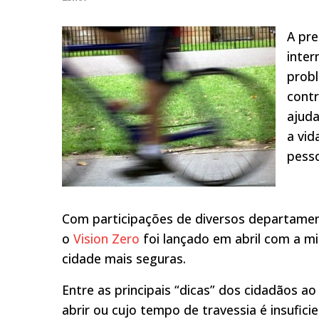
A pre
inter
probl
contr
ajuda
a vid
pess
Com participações de diversos departamen
o
Vision Zero
foi lançado em abril com a mi
cidade mais seguras.
Entre as principais “dicas” dos cidadãos 
abrir ou cujo tempo de travessia é insufic