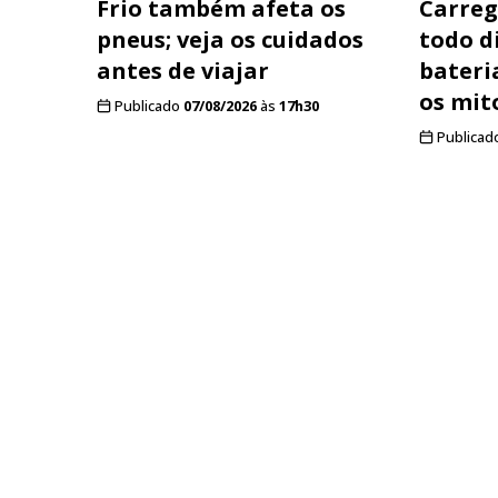
Frio também afeta os
Carreg
pneus; veja os cuidados
todo d
antes de viajar
bateri
os mit
Publicado
07/08/2026
às
17h30
Publicad