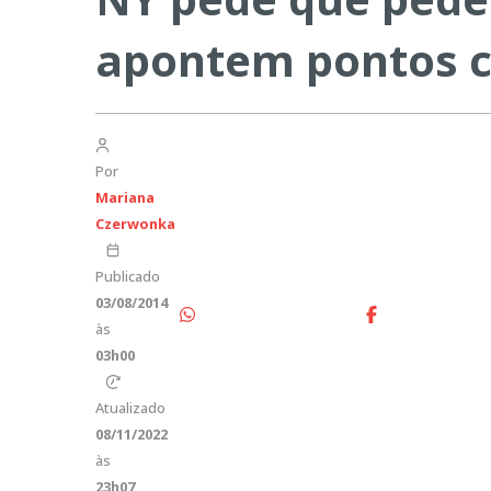
apontem pontos cr
Por
Mariana
Czerwonka
Publicado
03/08/2014
às
03h00
Atualizado
08/11/2022
às
23h07