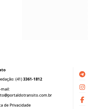
ato
edação:
(41)
3361-1812
-mail:
to@portaldotransito.com.br
ica de Privacidade