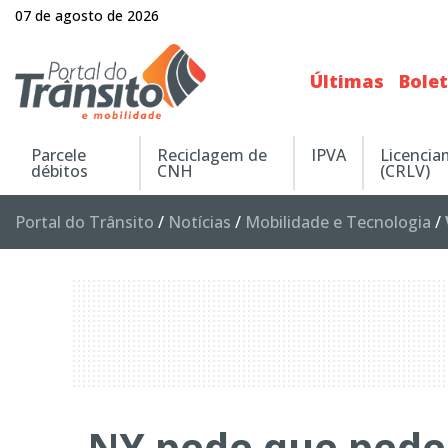
07 de agosto de 2026
Últimas
Bole
Parcele
Reciclagem de
IPVA
Licenci
débitos
CNH
(CRLV)
Portal do Trânsito
/
Notícias
/
Mobilidade e Tecnologia
/
NY pede que pedes