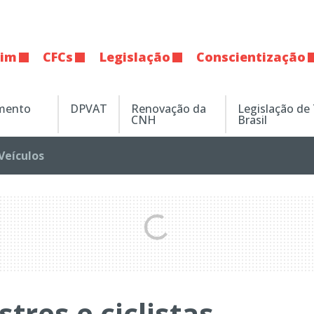
tim
CFCs
Legislação
Conscientização
amento
DPVAT
Renovação da
Legislação de
CNH
Brasil
Veículos
tres e ciclistas