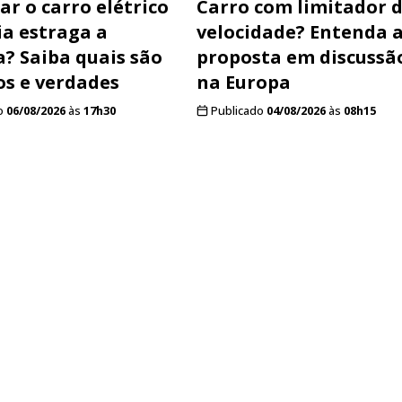
ar o carro elétrico
Carro com limitador 
ia estraga a
velocidade? Entenda 
a? Saiba quais são
proposta em discussã
os e verdades
na Europa
o
06/08/2026
às
17h30
Publicado
04/08/2026
às
08h15