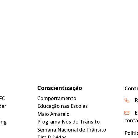
Conscientização
Cont
FC
Comportamento
R
der
Educação nas Escolas
E
Maio Amarelo
conta
ing
Programa Nós do Trânsito
Semana Nacional de Trânsito
Polít
Tira Dúvidas