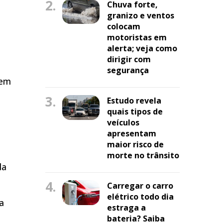
2.
Chuva forte,
granizo e ventos
colocam
motoristas em
alerta; veja como
dirigir com
segurança
tem
3.
Estudo revela
quais tipos de
veículos
apresentam
maior risco de
morte no trânsito
da
4.
Carregar o carro
elétrico todo dia
a
estraga a
bateria? Saiba