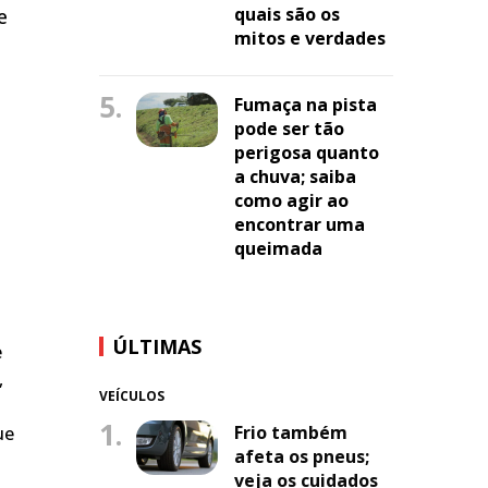
quais são os
e
mitos e verdades
5.
Fumaça na pista
pode ser tão
perigosa quanto
a chuva; saiba
como agir ao
encontrar uma
queimada
ÚLTIMAS
e
,
VEÍCULOS
1.
Frio também
ue
afeta os pneus;
veja os cuidados