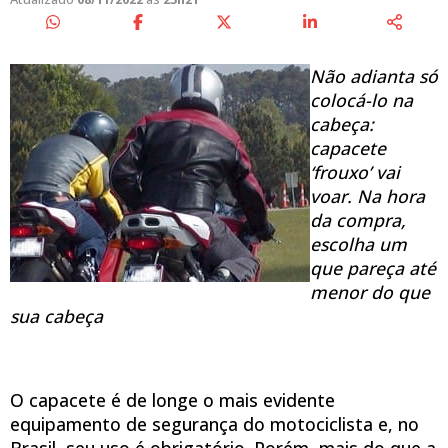
Não adianta só
colocá-lo na
cabeça:
capacete
‘frouxo’ vai
voar. Na hora
da compra,
escolha um
que pareça até
menor do que
sua cabeça
O capacete é de longe o mais evidente
equipamento de segurança do motociclista e, no
Brasil, seu uso é obrigatório. Porém, mais do que a