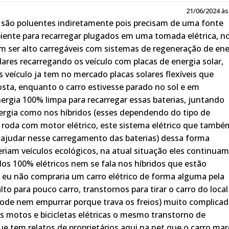
21/06/2024 às
s são poluentes indiretamente pois precisam de uma fonte
iente para recarregar plugados em uma tomada elétrica, n
m ser alto carregáveis com sistemas de regeneração de ene
ares recarregando os veículo com placas de energia solar,
 veículo ja tem no mercado placas solares flexíveis que
sta, enquanto o carro estivesse parado no sol e em
rgia 100% limpa para recarregar essas baterias, juntando
rgia como nos híbridos (esses dependendo do tipo de
 roda com motor elétrico, este sistema elétrico que també
a ajudar nesse carregamento das baterias) dessa forma
eriam veículos ecológicos, na atual situação eles continuam
dos 100% elétricos nem se fala nos híbridos que estão
 eu não compraria um carro elétrico de forma alguma pela
to para pouco carro, transtornos para tirar o carro do local
pode nem empurrar porque trava os freios) muito complica
s motos e bicicletas elétricas o mesmo transtorno de
e tem relatos de proprietários aqui na net que o carro mar