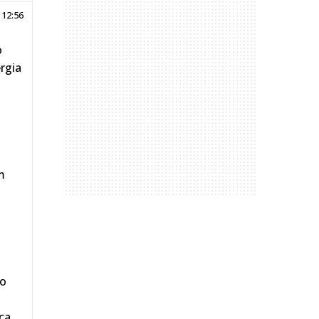
 12:56
o
rgia
m
do
ca