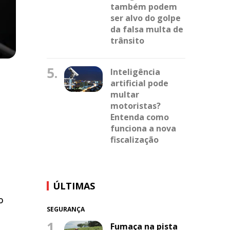
também podem
ser alvo do golpe
da falsa multa de
trânsito
5.
Inteligência
artificial pode
multar
motoristas?
Entenda como
funciona a nova
fiscalização
ÚLTIMAS
o
SEGURANÇA
1.
Fumaça na pista