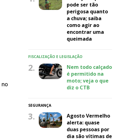
pode ser tão
perigosa quanto
a chuva; saiba
como agir ao
encontrar uma
queimada
FISCALIZAÇÃO E LEGISLAÇÃO
2.
Nem todo calçado
é permitido na
moto; veja o que
 no
diz o CTB
SEGURANÇA
3.
Agosto Vermelho
alerta: quase
duas pessoas por
dia são vítimas de