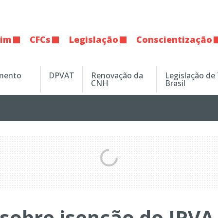
tim
CFCs
Legislação
Conscientização
amento
DPVAT
Renovação da
Legislação de
CNH
Brasil
sobre isenção do IPVA