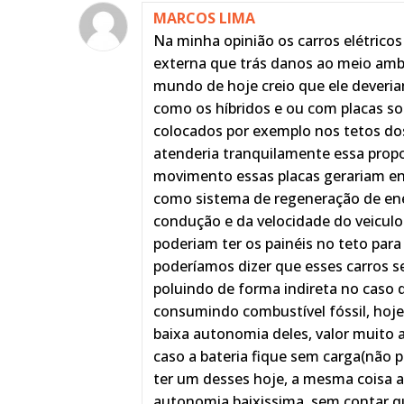
MARCOS LIMA
Na minha opinião os carros elétrico
externa que trás danos ao meio amb
mundo de hoje creio que ele deveria
como os híbridos e ou com placas sol
colocados por exemplo nos tetos dos
atenderia tranquilamente essa propo
movimento essas placas gerariam ene
como sistema de regeneração de ene
condução e da velocidade do veiculo
poderiam ter os painéis no teto par
poderíamos dizer que esses carros s
poluindo de forma indireta no caso 
consumindo combustível fóssil, hoje
baixa autonomia deles, valor muito al
caso a bateria fique sem carga(não 
ter um desses hoje, a mesma coisa a
autonomia baixissima, sem contar qu