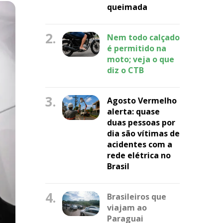
queimada
2.
Nem todo calçado
é permitido na
moto; veja o que
diz o CTB
3.
Agosto Vermelho
alerta: quase
duas pessoas por
dia são vítimas de
acidentes com a
rede elétrica no
Brasil
4.
Brasileiros que
viajam ao
Paraguai