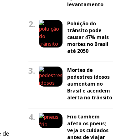
levantamento
2.
Poluição do
trânsito pode
causar 47% mais
mortes no Brasil
até 2050
3.
Mortes de
pedestres idosos
aumentam no
Brasil e acendem
alerta no trânsito
4.
Frio também
afeta os pneus;
veja os cuidados
e de
antes de viajar