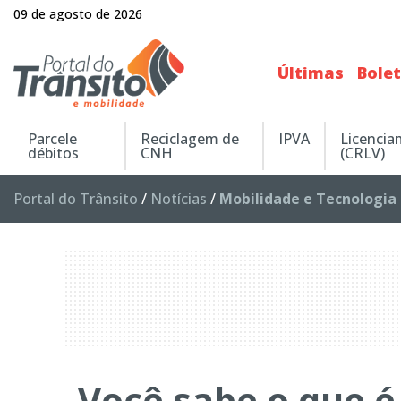
09 de agosto de 2026
Últimas
Bole
Parcele
Reciclagem de
IPVA
Licenci
débitos
CNH
(CRLV)
Portal do Trânsito
/
Notícias
/
Mobilidade e Tecnologia
Você sabe o que é