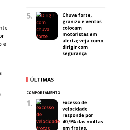
5.
Chuva forte,
granizo e ventos
ente
colocam
motoristas em
or
alerta; veja como
o e
dirigir com
segurança
s
ÚLTIMAS
s
COMPORTAMENTO
1.
Excesso de
velocidade
responde por
40,9% das multas
em frotas,