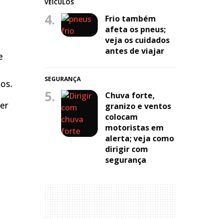
VEÍCULOS
4.
Frio também
afeta os pneus;
veja os cuidados
antes de viajar
e
SEGURANÇA
os.
5.
Chuva forte,
er
granizo e ventos
colocam
motoristas em
alerta; veja como
dirigir com
segurança