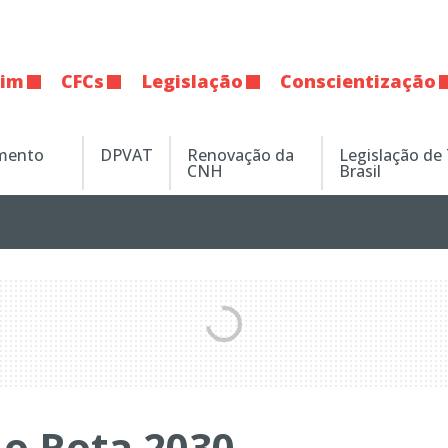
tim
CFCs
Legislação
Conscientização
amento
DPVAT
Renovação da
Legislação de
CNH
Brasil
 o Rota 2030 –