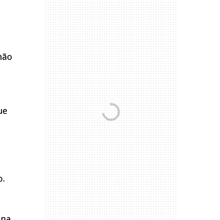
não
ue
o.
 na