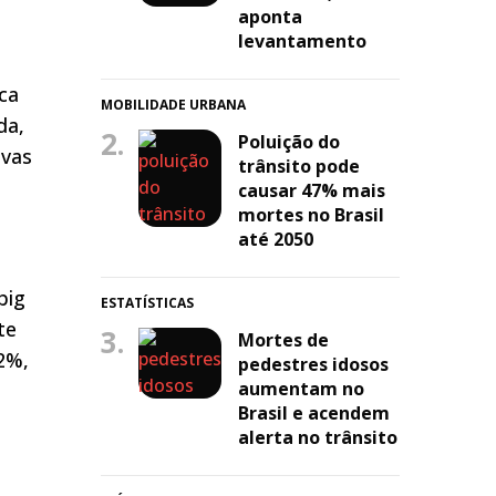
aponta
levantamento
ca
MOBILIDADE URBANA
da,
2.
Poluição do
ivas
trânsito pode
causar 47% mais
mortes no Brasil
até 2050
big
ESTATÍSTICAS
te
3.
Mortes de
 2%,
pedestres idosos
aumentam no
Brasil e acendem
alerta no trânsito