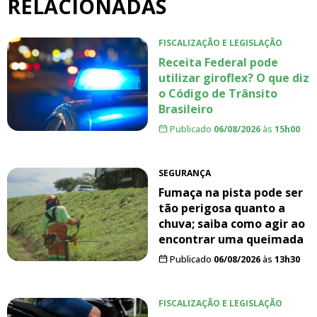
RELACIONADAS
FISCALIZAÇÃO E LEGISLAÇÃO
Receita Federal pode
utilizar giroflex? O que diz
o Código de Trânsito
Brasileiro
Publicado
06/08/2026
às
15h00
SEGURANÇA
Fumaça na pista pode ser
tão perigosa quanto a
chuva; saiba como agir ao
encontrar uma queimada
Publicado
06/08/2026
às
13h30
FISCALIZAÇÃO E LEGISLAÇÃO