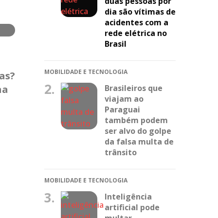
duas pessoas por
dia são vítimas de
acidentes com a
rede elétrica no
Brasil
MOBILIDADE E TECNOLOGIA
as?
2.
Brasileiros que
na
viajam ao
Paraguai
também podem
ser alvo do golpe
da falsa multa de
trânsito
MOBILIDADE E TECNOLOGIA
3.
Inteligência
artificial pode
multar