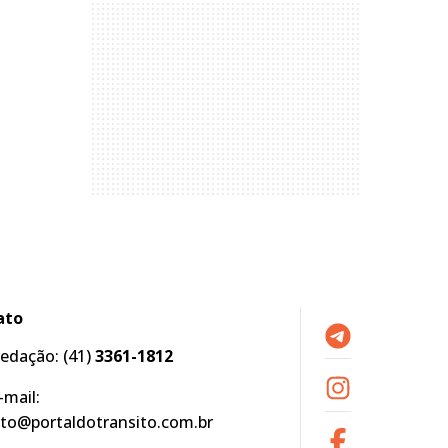
ato
edação:
(41)
3361-1812
-mail:
to@portaldotransito.com.br