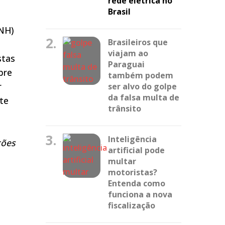
rede elétrica no
Brasil
CNH)
2.
Brasileiros que
viajam ao
stas
Paraguai
bre
também podem
r
ser alvo do golpe
da falsa multa de
te
trânsito
3.
Inteligência
ções
artificial pode
multar
motoristas?
Entenda como
funciona a nova
fiscalização