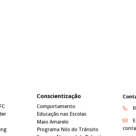
Conscientização
Cont
FC
Comportamento
R
der
Educação nas Escolas
E
Maio Amarelo
conta
ing
Programa Nós do Trânsito