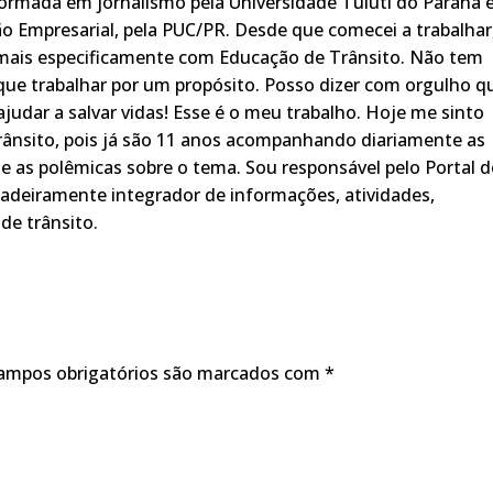
rmada em jornalismo pela Universidade Tuiuti do Paraná 
o Empresarial, pela PUC/PR. Desde que comecei a trabalhar
 mais especificamente com Educação de Trânsito. Não tem
ue trabalhar por um propósito. Posso dizer com orgulho q
judar a salvar vidas! Esse é o meu trabalho. Hoje me sinto
rânsito, pois já são 11 anos acompanhando diariamente as
s, e as polêmicas sobre o tema. Sou responsável pelo Portal 
adeiramente integrador de informações, atividades,
de trânsito.
ampos obrigatórios são marcados com
*