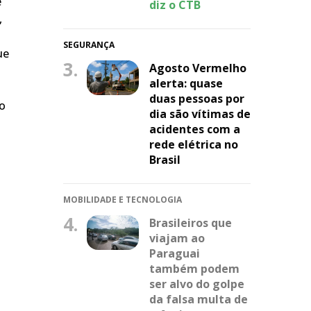
e
diz o CTB
,
SEGURANÇA
ue
3.
Agosto Vermelho
alerta: quase
duas pessoas por
do
dia são vítimas de
acidentes com a
rede elétrica no
Brasil
MOBILIDADE E TECNOLOGIA
4.
Brasileiros que
viajam ao
Paraguai
também podem
ser alvo do golpe
da falsa multa de