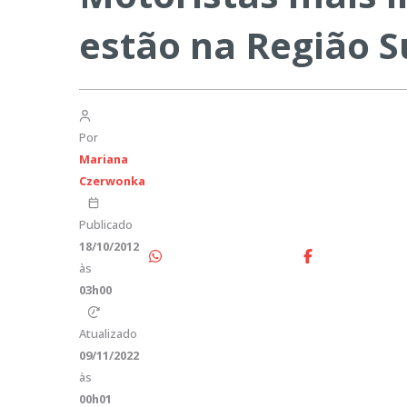
estão na Região Su
Por
Mariana
Czerwonka
Publicado
18/10/2012
às
03h00
Atualizado
09/11/2022
às
00h01