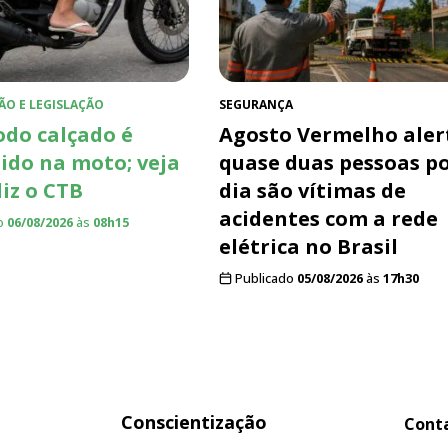
ÃO E LEGISLAÇÃO
SEGURANÇA
do calçado é
Agosto Vermelho aler
ido na moto; veja
quase duas pessoas p
diz o CTB
dia são vítimas de
acidentes com a rede
o
06/08/2026
às
08h15
elétrica no Brasil
Publicado
05/08/2026
às
17h30
Conscientização
Cont