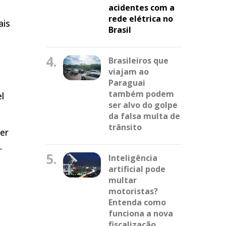
acidentes com a
rede elétrica no
ais
Brasil
4.
Brasileiros que
viajam ao
Paraguai
também podem
l
ser alvo do golpe
da falsa multa de
trânsito
er
.
5.
Inteligência
artificial pode
multar
motoristas?
Entenda como
funciona a nova
fiscalização