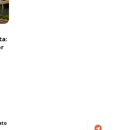
ta:
or
ato