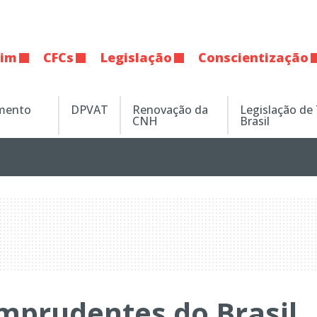
tim
CFCs
Legislação
Conscientização
amento
DPVAT
Renovação da
Legislação de
CNH
Brasil
mprudentes do Brasil