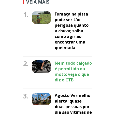
VEJA MAIS
1.
Fumaça na pista
pode ser tão
perigosa quanto
a chuva; saiba
como agir ao
encontrar uma
queimada
2.
Nem todo calçado
é permitido na
moto; veja o que
diz o CTB
3.
Agosto Vermelho
alerta: quase
duas pessoas por
dia são vítimas de