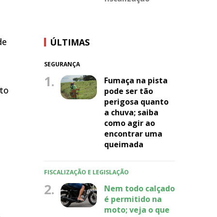
de
ÚLTIMAS
SEGURANÇA
1.
Fumaça na pista
eto
pode ser tão
perigosa quanto
a chuva; saiba
como agir ao
encontrar uma
queimada
FISCALIZAÇÃO E LEGISLAÇÃO
2.
Nem todo calçado
é permitido na
moto; veja o que