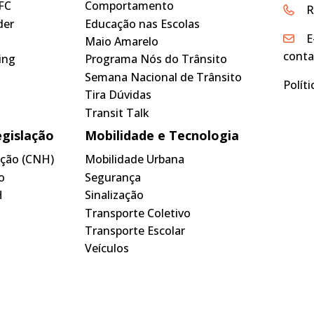
FC
Comportamento
R
der
Educação nas Escolas
E
Maio Amarelo
conta
ing
Programa Nós do Trânsito
Semana Nacional de Trânsito
Polít
Tira Dúvidas
Transit Talk
egislação
Mobilidade e Tecnologia
tação (CNH)
Mobilidade Urbana
o
Segurança
H
Sinalização
Transporte Coletivo
Transporte Escolar
Veículos