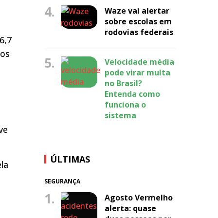
4.
Waze vai alertar
sobre escolas em
rodovias federais
6,7
dos
5.
Velocidade média
pode virar multa
no Brasil?
Entenda como
funciona o
sistema
ve
ÚLTIMAS
la
SEGURANÇA
1.
Agosto Vermelho
alerta: quase