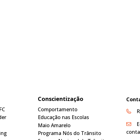
Conscientização
Cont
FC
Comportamento
R
der
Educação nas Escolas
E
Maio Amarelo
conta
ing
Programa Nós do Trânsito