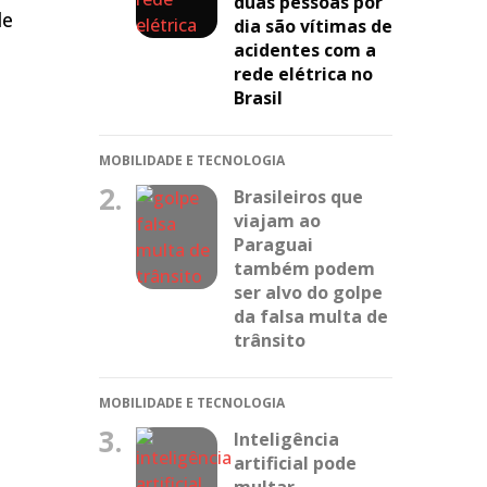
duas pessoas por
de
dia são vítimas de
acidentes com a
rede elétrica no
Brasil
MOBILIDADE E TECNOLOGIA
2.
Brasileiros que
viajam ao
Paraguai
também podem
ser alvo do golpe
da falsa multa de
trânsito
MOBILIDADE E TECNOLOGIA
3.
Inteligência
artificial pode
multar