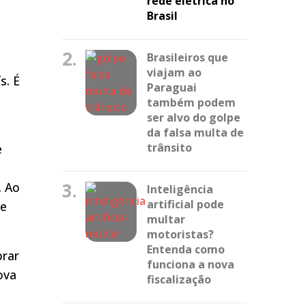
rede elétrica no
Brasil
2.
Brasileiros que
viajam ao
s. É
Paraguai
também podem
ser alvo do golpe
da falsa multa de
trânsito
e
3.
. Ao
Inteligência
artificial pode
de
multar
motoristas?
Entenda como
prar
funciona a nova
ova
fiscalização