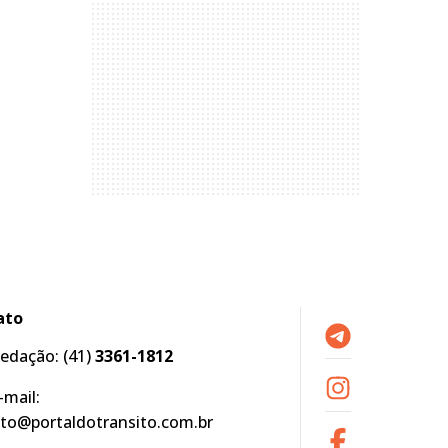
ato
edação:
(41)
3361-1812
-mail:
to@portaldotransito.com.br