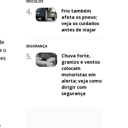
VEÍCULOS
4.
Frio também
afeta os pneus;
veja os cuidados
antes de viajar
de
SEGURANÇA
a o
5.
Chuva forte,
ses
granizo e ventos
colocam
motoristas em
alerta; veja como
dirigir com
segurança
e