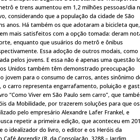
metrô e trens aumentou em 1,2 milhões pessoas/dia 
tivo, considerando que a população da cidade de São
uns anos. Há também os que adotaram a bicicleta que,
zem mais satisfeitos com a opção tomada: deram not
porte, enquanto que usuários do metrô e ônibus
respectivamente. Essa adoção de outros modais, como
da pelos jovens. E essa não é apenas uma questão l
tados Unidos também têm demonstrado preocupação
co jovem para o consumo de carros, antes sinônimo d
io, o carro representa engarrafamento, poluição e gast
livro “Como Viver em São Paulo sem carro”, que tamb
óis da Mobilidade, por trazerem soluções para que os
lizado pelo empresário Alexandre Lafer Frankel, e
 busca repetir a primeira edição, que aconteceu em 201
o idealizador do livro, o editor e os Heróis da
no Café Aprendiz (R. da Consolação, 3288 – Jardim