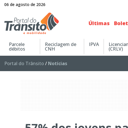
06 de agosto de 2026
Últimas
Bole
Parcele
Reciclagem de
IPVA
Licenci
débitos
CNH
(CRLV)
Portal do Trânsito
/
Notícias
57% dos jovens p