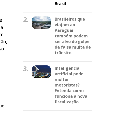
Brasil
2.
Brasileiros que
as
viajam ao
 a
Paraguai
om
também podem
ção,
ser alvo do golpe
da falsa multa de
so
trânsito
3.
Inteligência
artificial pode
multar
motoristas?
Entenda como
funciona a nova
fiscalização
ue