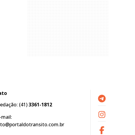
ato
edação:
(41)
3361-1812
-mail:
to@portaldotransito.com.br