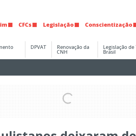
tim
CFCs
Legislação
Conscientização
amento
DPVAT
Renovação da
Legislação de
CNH
Brasil
aulistanos deixaram d