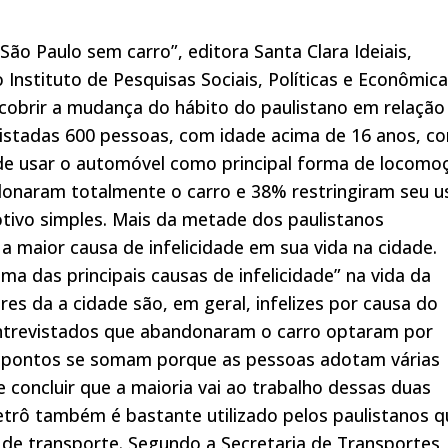
São Paulo sem carro”, editora Santa Clara Ideiais,
Instituto de Pesquisas Sociais, Políticas e Econômic
cobrir a mudança do hábito do paulistano em relação
evistadas 600 pessoas, com idade acima de 16 anos, c
de usar o automóvel como principal forma de locomo
donaram totalmente o carro e 38% restringiram seu u
ivo simples. Mais da metade dos paulistanos
a maior causa de infelicidade em sua vida na cidade.
a das principais causas de infelicidade” na vida da
s da a cidade são, em geral, infelizes por causa do
 entrevistados que abandonaram o carro optaram por
s pontos se somam porque as pessoas adotam várias
 concluir que a maioria vai ao trabalho dessas duas
trô também é bastante utilizado pelos paulistanos q
de transporte. Segundo a Secretaria de Transportes