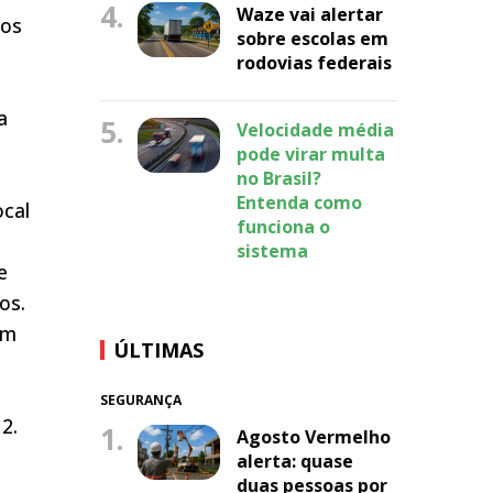
4.
Waze vai alertar
nos
sobre escolas em
rodovias federais
a
5.
Velocidade média
pode virar multa
no Brasil?
Entenda como
ocal
funciona o
sistema
e
os.
ém
ÚLTIMAS
SEGURANÇA
2.
1.
Agosto Vermelho
alerta: quase
duas pessoas por