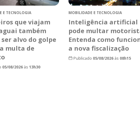
E E TECNOLOGIA
MOBILIDADE E TECNOLOGIA
eiros que viajam
Inteligência artificial
raguai também
pode multar motorist
ser alvo do golpe
Entenda como funcio
sa multa de
a nova fiscalização
to
Publicado
05/08/2026
às
08h15
o
05/08/2026
às
13h30