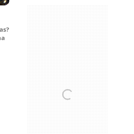
as?
na