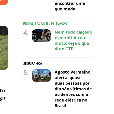
encontrar uma
queimada
FISCALIZAÇÃO E LEGISLAÇÃO
4.
Nem todo calçado
é permitido na
moto; veja o que
diz o CTB
SEGURANÇA
5.
Agosto Vermelho
alerta: quase
duas pessoas por
dia são vítimas de
to
acidentes com a
gir
rede elétrica no
Brasil