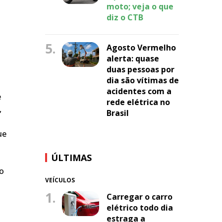
moto; veja o que
diz o CTB
5.
Agosto Vermelho
alerta: quase
duas pessoas por
dia são vítimas de
acidentes com a
e
rede elétrica no
,
Brasil
ue
ÚLTIMAS
do
VEÍCULOS
1.
Carregar o carro
elétrico todo dia
estraga a