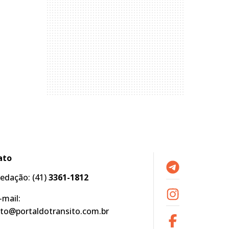
ato
edação:
(41)
3361-1812
-mail:
to@portaldotransito.com.br