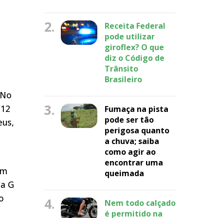
2.
Receita Federal
pode utilizar
giroflex? O que
diz o Código de
l
Trânsito
Brasileiro
 No
3.
/12
Fumaça na pista
pode ser tão
eus,
perigosa quanto
a chuva; saiba
como agir ao
encontrar uma
em
queimada
 a G
o
4.
Nem todo calçado
é permitido na