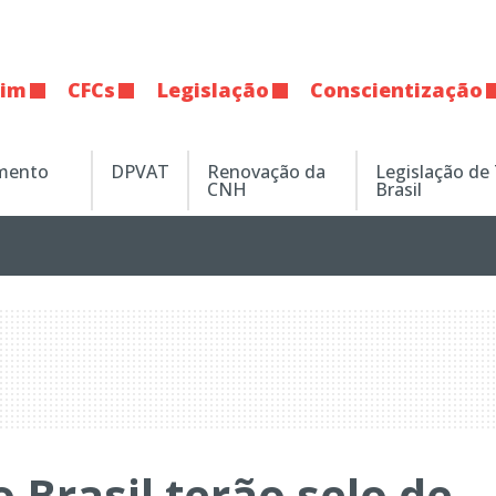
tim
CFCs
Legislação
Conscientização
amento
DPVAT
Renovação da
Legislação de
CNH
Brasil
 Brasil terão selo de