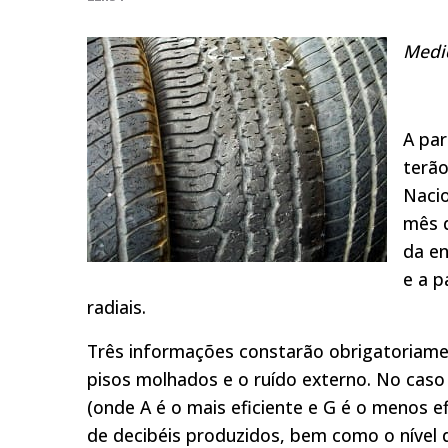
Medid
A par
terão
Nacio
mês q
da en
e a p
radiais.
Três informações constarão obrigatoriamen
pisos molhados e o ruído externo. No caso 
(onde A é o mais eficiente e G é o menos e
de decibéis produzidos, bem como o nível 