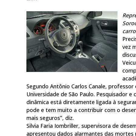
Repr
Soroc
carr
Preci
vez m
disc
Veicu
compa
acad
Segundo Antônio Carlos Canale, professor 
Universidade de São Paulo. Pesquisador e c
dinâmica está diretamente ligada à segura
pode e tem muito a contribuir com o desen
mais seguros”, diz.
Silvia Faria Iombriller, supervisora de des
apresentou dados alarmantes das mortes na