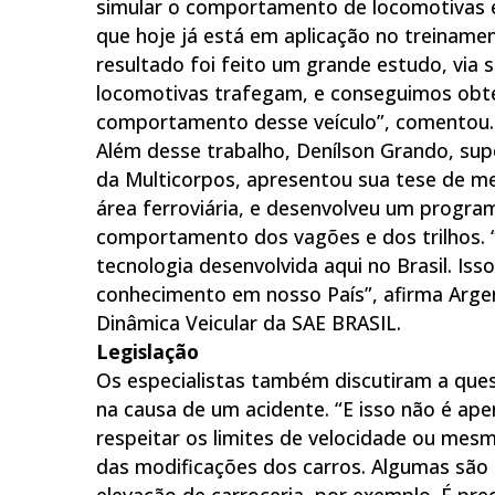
simular o comportamento de locomotivas 
que hoje já está em aplicação no treinam
resultado foi feito um grande estudo, via s
locomotivas trafegam, e conseguimos obte
comportamento desse veículo”, comentou.
Além desse trabalho, Denílson Grando, su
da Multicorpos, apresentou sua tese de 
área ferroviária, e desenvolveu um progr
comportamento dos vagões e dos trilhos. 
tecnologia desenvolvida aqui no Brasil. Is
conhecimento em nosso País”, afirma Arge
Dinâmica Veicular da SAE BRASIL.
Legislação
Os especialistas também discutiram a qu
na causa de um acidente. “E isso não é ap
respeitar os limites de velocidade ou me
das modificações dos carros. Algumas são
elevação de carroceria, por exemplo. É preci