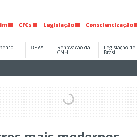
tim
CFCs
Legislação
Conscientização
amento
DPVAT
Renovação da
Legislação de
CNH
Brasil
rros mais modernos