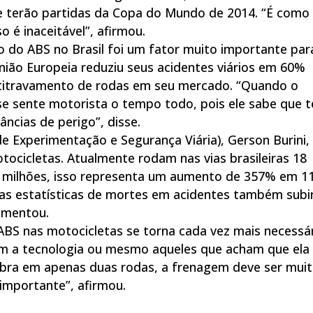
e terão partidas da Copa do Mundo de 2014. “É como
 é inaceitável”, afirmou.
o do ABS no Brasil foi um fator muito importante par
nião Europeia reduziu seus acidentes viários em 60%
ntitravamento de rodas em seu mercado. “Quando o
se sente motorista o tempo todo, pois ele sabe que t
ncias de perigo”, disse.
de Experimentação e Segurança Viária), Gerson Burini,
ocicletas. Atualmente rodam nas vias brasileiras 18
 milhões, isso representa um aumento de 357% em 1
 as estatísticas de mortes em acidentes também sub
omentou.
 ABS nas motocicletas se torna cada vez mais necessár
m a tecnologia ou mesmo aqueles que acham que ela
libra em apenas duas rodas, a frenagem deve ser mui
 importante”, afirmou.