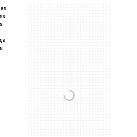
nas
eis
s
nça
te