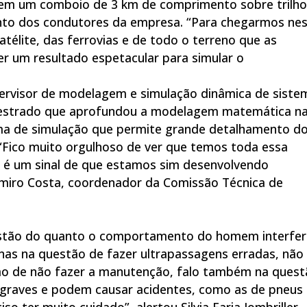
em um comboio de 3 km de comprimento sobre trilho
ento dos condutores da empresa. “Para chegarmos ne
atélite, das ferrovias e de todo o terreno que as
r um resultado espetacular para simular o
pervisor de modelagem e simulação dinâmica de siste
mestrado que aprofundou a modelagem matemática n
ama de simulação que permite grande detalhamento d
“Fico muito orgulhoso de ver que temos toda essa
so é um sinal de que estamos sim desenvolvendo
miro Costa, coordenador da Comissão Técnica de
estão do quanto o comportamento do homem interfer
enas na questão de fazer ultrapassagens erradas, não
smo de não fazer a manutenção, falo também na ques
 graves e podem causar acidentes, como as de pneus
so ter muito cuidado”, alertou Silvia Faria Iombriller.