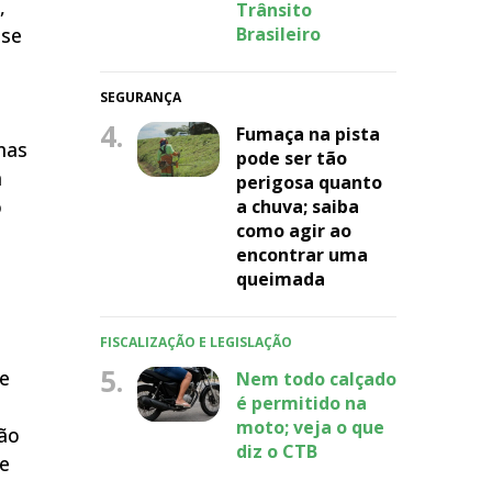
,
Trânsito
sse
Brasileiro
SEGURANÇA
4.
Fumaça na pista
mas
pode ser tão
a
perigosa quanto
o
a chuva; saiba
como agir ao
encontrar uma
queimada
FISCALIZAÇÃO E LEGISLAÇÃO
5.
e
Nem todo calçado
é permitido na
moto; veja o que
tão
diz o CTB
 e