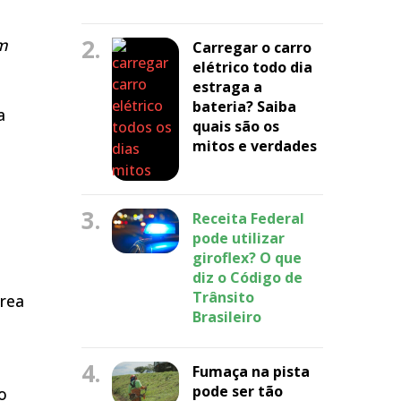
2.
em
Carregar o carro
elétrico todo dia
estraga a
bateria? Saiba
a
quais são os
mitos e verdades
a
3.
Receita Federal
pode utilizar
giroflex? O que
diz o Código de
Trânsito
área
Brasileiro
4.
Fumaça na pista
pode ser tão
o