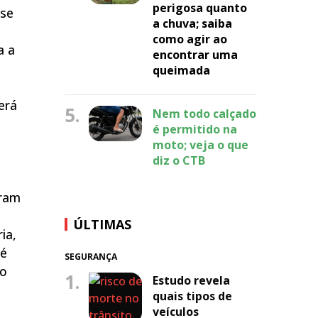
perigosa quanto
 se
a chuva; saiba
como agir ao
a a
encontrar uma
queimada
erá
5.
Nem todo calçado
é permitido na
moto; veja o que
diz o CTB
1
iram
ÚLTIMAS
ia,
 é
SEGURANÇA
to
1.
Estudo revela
quais tipos de
veículos