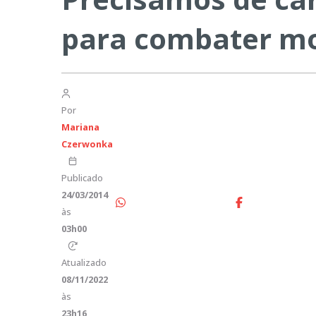
para combater mo
Por
Mariana
Czerwonka
Publicado
24/03/2014
às
03h00
Atualizado
08/11/2022
às
23h16