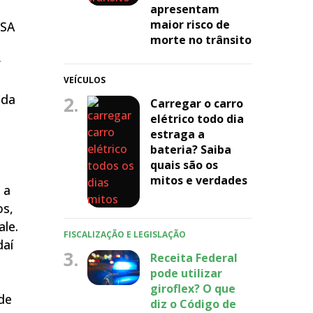
apresentam
maior risco de
PSA
morte no trânsito
r
VEÍCULOS
ada
2.
Carregar o carro
elétrico todo dia
estraga a
bateria? Saiba
quais são os
mitos e verdades
 a
os,
le.
FISCALIZAÇÃO E LEGISLAÇÃO
daí
3.
Receita Federal
pode utilizar
giroflex? O que
de
diz o Código de