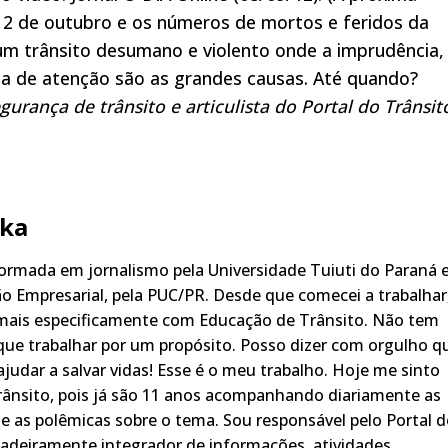
12 de outubro e os números de mortos e feridos da
num trânsito desumano e violento onde a imprudência,
lta de atenção são as grandes causas. Até quando?
urança de trânsito e articulista do Portal do Trânsit
ka
rmada em jornalismo pela Universidade Tuiuti do Paraná 
o Empresarial, pela PUC/PR. Desde que comecei a trabalhar
 mais especificamente com Educação de Trânsito. Não tem
ue trabalhar por um propósito. Posso dizer com orgulho q
judar a salvar vidas! Esse é o meu trabalho. Hoje me sinto
rânsito, pois já são 11 anos acompanhando diariamente as
s, e as polêmicas sobre o tema. Sou responsável pelo Portal 
adeiramente integrador de informações, atividades,