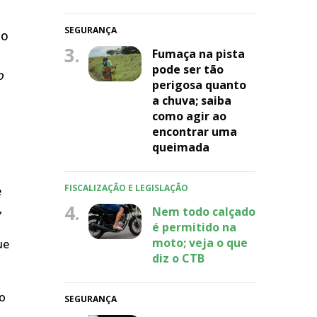
SEGURANÇA
 o
3.
Fumaça na pista
pode ser tão
o
perigosa quanto
a chuva; saiba
como agir ao
encontrar uma
queimada
FISCALIZAÇÃO E LEGISLAÇÃO
e
4.
,
Nem todo calçado
é permitido na
moto; veja o que
ue
diz o CTB
do
SEGURANÇA