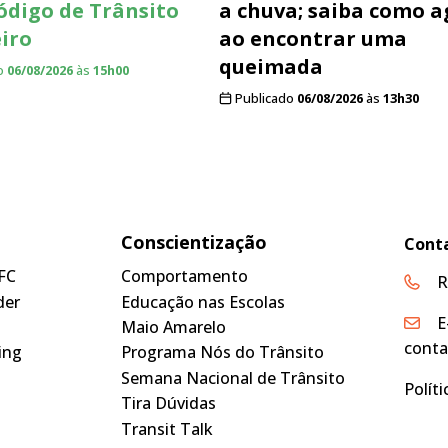
Código de Trânsito
a chuva; saiba como a
eiro
ao encontrar uma
queimada
o
06/08/2026
às
15h00
Publicado
06/08/2026
às
13h30
Conscientização
Cont
FC
Comportamento
R
der
Educação nas Escolas
E
Maio Amarelo
conta
ing
Programa Nós do Trânsito
Semana Nacional de Trânsito
Polít
Tira Dúvidas
Transit Talk