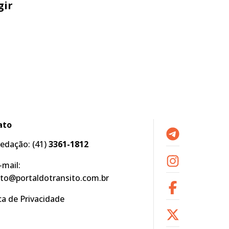
gir
ato
edação:
(41)
3361-1812
-mail:
to@portaldotransito.com.br
ica de Privacidade