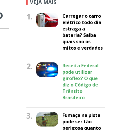
VEJA MAIS
o
1.
Carregar o carro
elétrico todo dia
estraga a
bateria? Saiba
quais são os
mitos e verdades
2.
Receita Federal
pode utilizar
giroflex? O que
diz o Código de
Trânsito
Brasileiro
3.
Fumaça na pista
pode ser tão
perigosa quanto