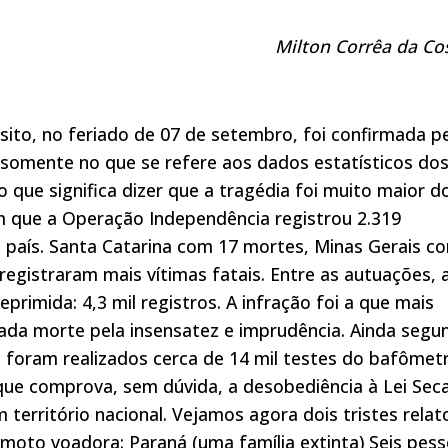
Milton Corrêa da Co
ito, no feriado de 07 de setembro, foi confirmada p
o somente no que se refere aos dados estatísticos do
 que significa dizer que a tragédia foi muito maior d
m que a Operação Independência registrou 2.319
o país. Santa Catarina com 17 mortes, Minas Gerais c
egistraram mais vítimas fatais. Entre as autuações, 
rimida: 4,3 mil registros. A infração foi a que mais
ada morte pela insensatez e imprudência. Ainda segu
, foram realizados cerca de 14 mil testes do bafômet
que comprova, sem dúvida, a desobediência à Lei Seca
território nacional. Vejamos agora dois tristes relat
 moto voadora: Paraná (uma família extinta) Seis pes