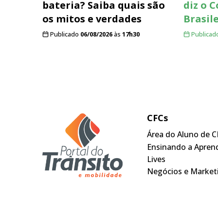
bateria? Saiba quais são
diz o 
os mitos e verdades
Brasil
Publicado
06/08/2026
às
17h30
Publicad
CFCs
Área do Aluno de C
Ensinando a Apren
Lives
Negócios e Market