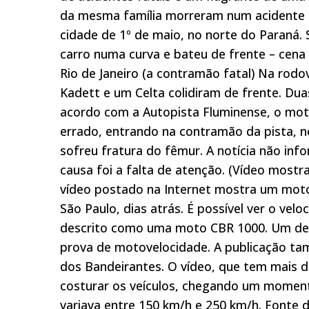
da mesma família morreram num acidente na
cidade de 1º de maio, no norte do Paraná. 
carro numa curva e bateu de frente – cena 
Rio de Janeiro (a contramão fatal) Na rodo
Kadett e um Celta colidiram de frente. Du
acordo com a Autopista Fluminense, o moto
errado, entrando na contramão da pista, 
sofreu fratura do fêmur. A notícia não in
causa foi a falta de atenção. (Vídeo mostr
vídeo postado na Internet mostra um motoc
São Paulo, dias atrás. É possível ver o velo
descrito como uma moto CBR 1000. Um desa
prova de motovelocidade. A publicação tam
dos Bandeirantes. O vídeo, que tem mais d
costurar os veículos, chegando um momento
variava entre 150 km/h e 250 km/h. Fonte do