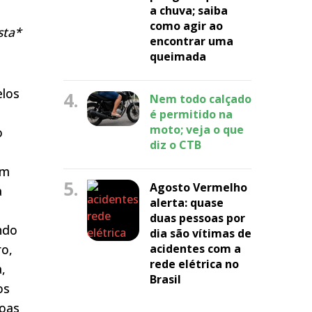
a chuva; saiba
como agir ao
sta*
encontrar uma
queimada
elos
4.
Nem todo calçado
s
é permitido na
moto; veja o que
o
diz o CTB
om
5.
Agosto Vermelho
a
alerta: quase
duas pessoas por
ndo
dia são vítimas de
ro,
acidentes com a
rede elétrica no
,
Brasil
os
soas