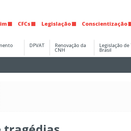
tim
CFCs
Legislação
Conscientização
amento
DPVAT
Renovação da
Legislação de
CNH
Brasil
 tragédias