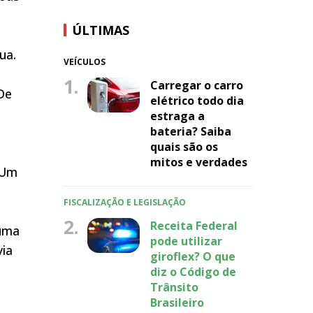
a
ÚLTIMAS
ua.
VEÍCULOS
1.
Carregar o carro
De
elétrico todo dia
estraga a
bateria? Saiba
quais são os
mitos e verdades
 Um
FISCALIZAÇÃO E LEGISLAÇÃO
,
2.
Receita Federal
 uma
pode utilizar
via
giroflex? O que
diz o Código de
Trânsito
Brasileiro