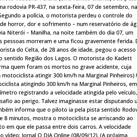
 rodovia PR-437, na sexta-feira, 07 de setembro, n
Segundo a polícia, o motorista perdeu o controle do
de horror, dor e sofrimento – num reservatório de ág
via Niterói – Manilha, na noite também do dia 07, um
as pessoas morreram e uma ficou gravemente ferida. 
rista do Celta, de 28 anos de idade, pegou o acesso
no sentido Região dos Lagos. O motorista do Kadett
forma quem foram os mortos no grave acidente, cuja
a motociclista atingir 300 km/h na Marginal Pinheiros)
iclista atingindo 300 km/h na Marginal Pinheiros, em
címetro registrando a velocidade atingida pelo veículo
fio ao perigo. Talvez imaginasse estar disputando
bém informa que o piloto ia pela pista sentido Rodo
e 8 minutos, mostra o motociclista se arriscando ao
 em que ele passa entre dois carros. A velocidade
 vídeo: Jornal O DIA Online (08/09/12). (A próxima