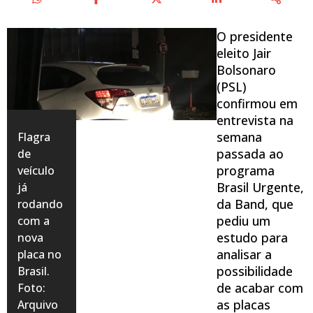
O presidente
eleito Jair
Bolsonaro
(PSL)
confirmou em
entrevista na
semana
Flagra
passada ao
de
programa
veículo
Brasil Urgente,
já
da Band, que
rodando
pediu um
com a
estudo para
nova
analisar a
placa no
possibilidade
Brasil.
de acabar com
Foto:
as placas
Arquivo