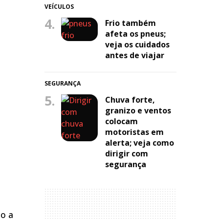
VEÍCULOS
4.
Frio também
afeta os pneus;
veja os cuidados
antes de viajar
SEGURANÇA
5.
Chuva forte,
granizo e ventos
colocam
motoristas em
alerta; veja como
dirigir com
segurança
o
do a