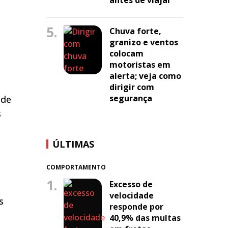
5.
Chuva forte,
granizo e ventos
colocam
motoristas em
alerta; veja como
dirigir com
segurança
 de
s
ÚLTIMAS
COMPORTAMENTO
1.
Excesso de
velocidade
s
responde por
40,9% das multas