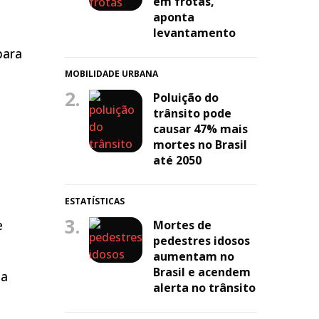
em frotas,
aponta
levantamento
para
MOBILIDADE URBANA
2.
Poluição do
trânsito pode
causar 47% mais
mortes no Brasil
até 2050
ESTATÍSTICAS
3.
e
Mortes de
pedestres idosos
aumentam no
Brasil e acendem
da
alerta no trânsito