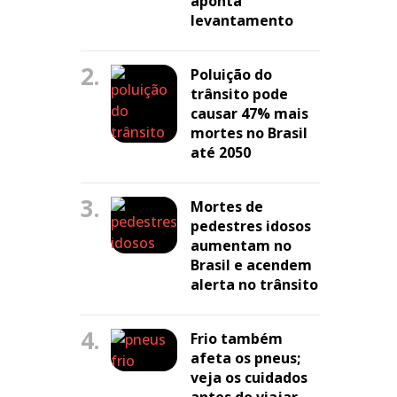
aponta
levantamento
2.
Poluição do
trânsito pode
causar 47% mais
mortes no Brasil
até 2050
3.
Mortes de
pedestres idosos
aumentam no
Brasil e acendem
alerta no trânsito
4.
Frio também
afeta os pneus;
veja os cuidados
antes de viajar