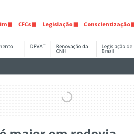
tim
CFCs
Legislação
Conscientização
amento
DPVAT
Renovação da
Legislação de
CNH
Brasil
 é maior em rodovia