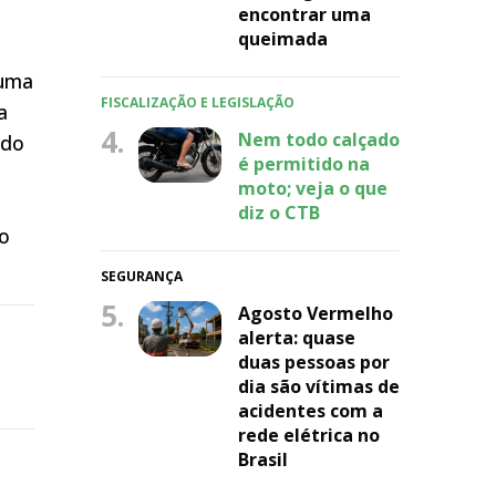
encontrar uma
queimada
 uma
FISCALIZAÇÃO E LEGISLAÇÃO
a
4.
Nem todo calçado
 do
é permitido na
moto; veja o que
diz o CTB
do
SEGURANÇA
5.
Agosto Vermelho
alerta: quase
duas pessoas por
s
dia são vítimas de
acidentes com a
rede elétrica no
Brasil