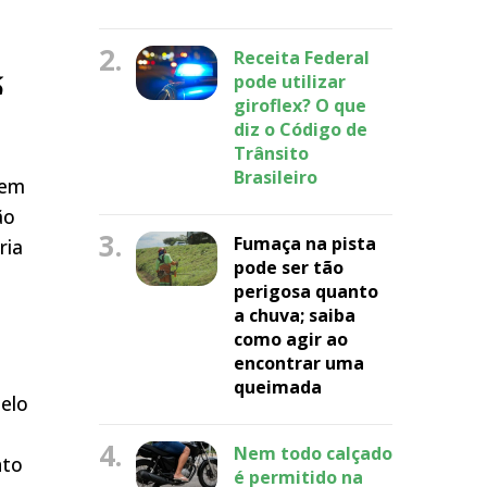
2.
Receita Federal
é
pode utilizar
giroflex? O que
diz o Código de
Trânsito
Brasileiro
 em
ão
3.
Fumaça na pista
ria
pode ser tão
perigosa quanto
a chuva; saiba
como agir ao
encontrar uma
queimada
pelo
e
4.
Nem todo calçado
nto
é permitido na