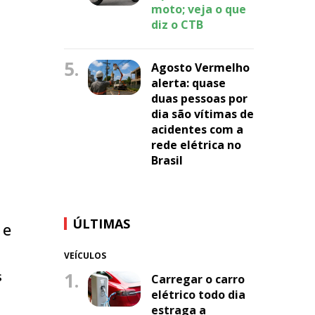
moto; veja o que
diz o CTB
5.
Agosto Vermelho
alerta: quase
duas pessoas por
dia são vítimas de
acidentes com a
rede elétrica no
Brasil
ÚLTIMAS
 e
VEÍCULOS
s
1.
Carregar o carro
elétrico todo dia
estraga a