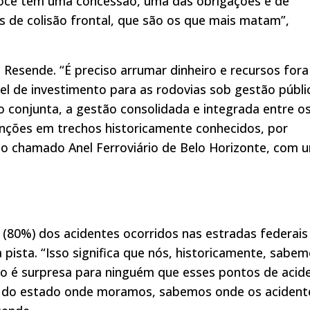
você tem uma concessão, uma das obrigações é de
es de colisão frontal, que são os que mais matam”,
esende. “É preciso arrumar dinheiro e recursos fora
l de investimento para as rodovias sob gestão públi
 conjunta, a gestão consolidada e integrada entre o
enções em trechos historicamente conhecidos, por
o chamado Anel Ferroviário de Belo Horizonte, com 
(80%) dos acidentes ocorridos nas estradas federais
sta. “Isso significa que nós, historicamente, sabe
ão é surpresa para ninguém que esses pontos de acid
e do estado onde moramos, sabemos onde os acident