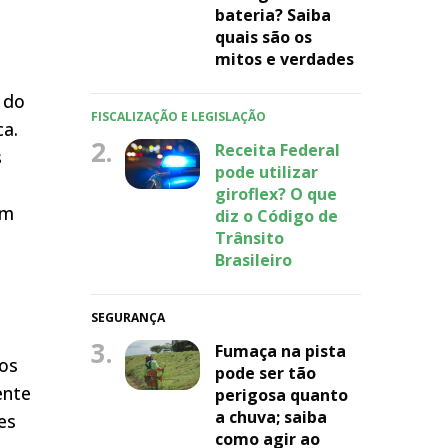
bateria? Saiba
quais são os
mitos e verdades
 do
FISCALIZAÇÃO E LEGISLAÇÃO
ca.
2.
Receita Federal
s
pode utilizar
giroflex? O que
um
diz o Código de
Trânsito
Brasileiro
SEGURANÇA
3.
Fumaça na pista
mos
pode ser tão
ente
perigosa quanto
a chuva; saiba
es
como agir ao