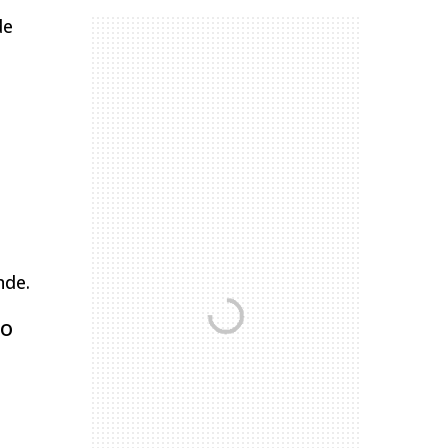
de
nde.
ão