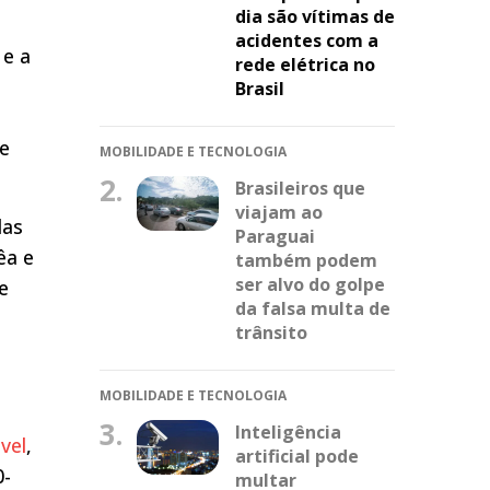
dia são vítimas de
acidentes com a
 e a
rede elétrica no
Brasil
de
MOBILIDADE E TECNOLOGIA
2.
Brasileiros que
viajam ao
das
Paraguai
êa e
também podem
ser alvo do golpe
e
da falsa multa de
trânsito
MOBILIDADE E TECNOLOGIA
3.
Inteligência
vel
,
artificial pode
0-
multar