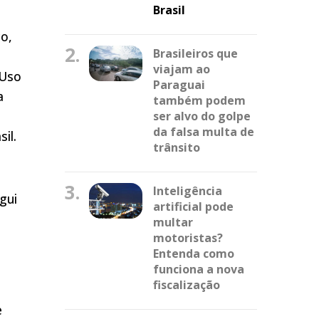
Brasil
co,
2.
Brasileiros que
viajam ao
 Uso
Paraguai
a
também podem
ser alvo do golpe
da falsa multa de
il.
trânsito
3.
Inteligência
gui
artificial pode
multar
motoristas?
Entenda como
funciona a nova
fiscalização
e