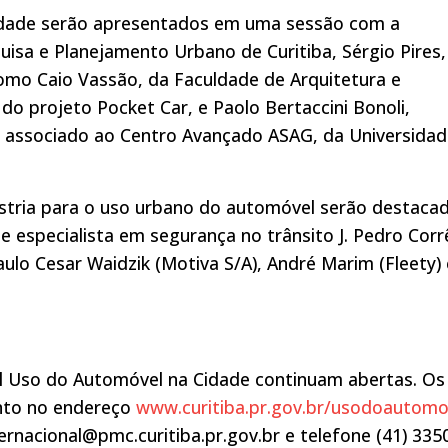
idade serão apresentados em uma sessão com a
isa e Planejamento Urbano de Curitiba, Sérgio Pires,
como Caio Vassão, da Faculdade de Arquitetura e
o projeto Pocket Car, e Paolo Bertaccini Bonoli,
, associado ao Centro Avançado ASAG, da Universida
ústria para o uso urbano do automóvel serão destaca
 especialista em segurança no trânsito J. Pedro Corr
aulo Cesar Waidzik (Motiva S/A), André Marim (Fleety) 
nal Uso do Automóvel na Cidade continuam abertas. Os
ento no endereço
www.curitiba.pr.gov.br/usodoautomo
ernacional@pmc.curitiba.pr.gov.br e telefone (41) 335