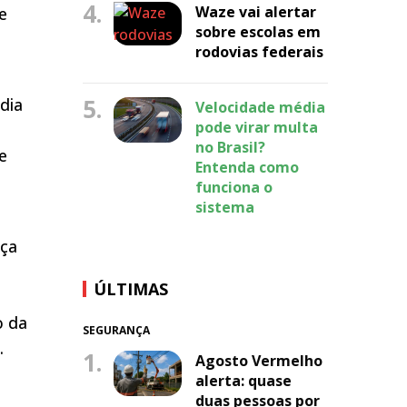
4.
Waze vai alertar
e
sobre escolas em
rodovias federais
5.
dia
Velocidade média
pode virar multa
no Brasil?
e
Entenda como
funciona o
sistema
nça
ÚLTIMAS
o da
SEGURANÇA
.
1.
Agosto Vermelho
alerta: quase
duas pessoas por