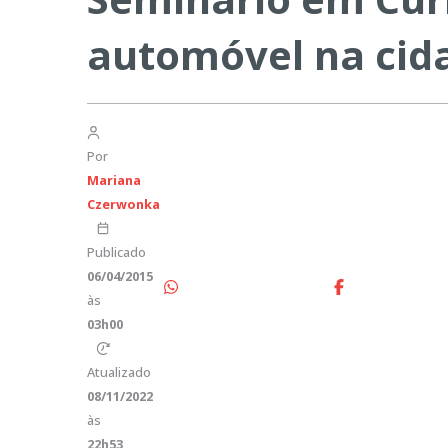
automóvel na cid
Por
Mariana
Czerwonka
Publicado
06/04/2015
às
03h00
Atualizado
08/11/2022
às
22h53