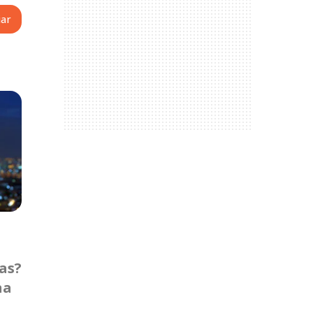
as?
na