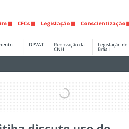
tim
CFCs
Legislação
Conscientização
amento
DPVAT
Renovação da
Legislação de
CNH
Brasil
tiba discute uso do