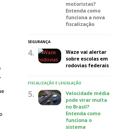
motoristas?
Entenda como
funciona a nova
fiscalização
SEGURANÇA
4.
Waze vai alertar
sobre escolas em
rodovias federais
e
,
FISCALIZAÇÃO E LEGISLAÇÃO
ue
5.
Velocidade média
pode virar multa
no Brasil?
Entenda como
do
funciona o
sistema