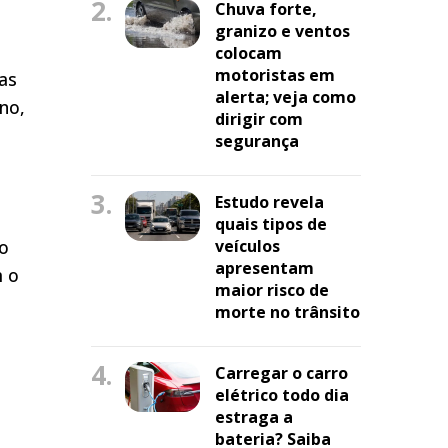
2.
Chuva forte,
granizo e ventos
colocam
motoristas em
as
alerta; veja como
no,
dirigir com
segurança
3.
Estudo revela
quais tipos de
ão
veículos
apresentam
m o
maior risco de
morte no trânsito
4.
Carregar o carro
elétrico todo dia
estraga a
bateria? Saiba