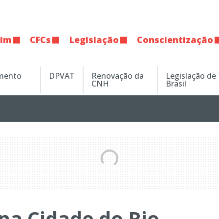
tim
CFCs
Legislação
Conscientização
amento
DPVAT
Renovação da
Legislação de
CNH
Brasil
na Cidade do Rio