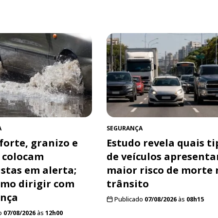
A
SEGURANÇA
forte, granizo e
Estudo revela quais ti
 colocam
de veículos apresent
stas em alerta;
maior risco de morte 
omo dirigir com
trânsito
ança
Publicado
07/08/2026
às
08h15
o
07/08/2026
às
12h00