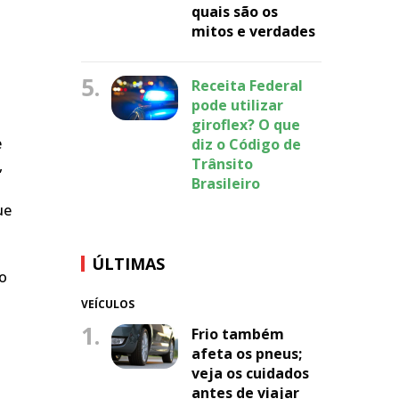
quais são os
mitos e verdades
5.
Receita Federal
pode utilizar
giroflex? O que
e
diz o Código de
Trânsito
,
Brasileiro
ue
ÚLTIMAS
do
VEÍCULOS
1.
Frio também
afeta os pneus;
veja os cuidados
antes de viajar