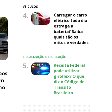
VEÍCULOS
4.
Carregar o carro
elétrico todo dia
estraga a
bateria? Saiba
quais são os
mitos e verdades
FISCALIZAÇÃO E LEGISLAÇÃO
5.
Receita Federal
pode utilizar
pos
giroflex? O que
am
diz o Código de
no
Trânsito
Brasileiro