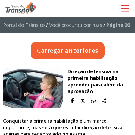
Portal do Trânsito
/
Você procurou por ruas
/
Página 26
Carregar
anteriores
Direção defensiva na
primeira habilitação:
aprender para além da
aprovação
Conquistar a primeira habilitação é um marco
importante, mas será que estudar direção defensiva
apenas para ser aprovado no exame…