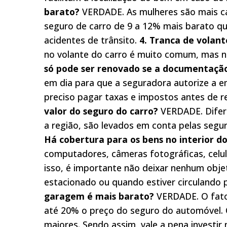
barato?
VERDADE. As mulheres são mais ca
seguro de carro de 9 a 12% mais barato q
acidentes de trânsito.
4. Tranca de volan
no volante do carro é muito comum, mas n
só pode ser renovado se a documentação
em dia para que a seguradora autorize a em
preciso pagar taxas e impostos antes de r
valor do seguro do carro?
VERDADE. Difere
a região, são levados em conta pelas segu
Há cobertura para os bens no interior do
computadores, câmeras fotográficas, celul
isso, é importante não deixar nenhum obj
estacionado ou quando estiver circulando 
garagem é mais barato?
VERDADE. O fato 
até 20% o preço do seguro do automóvel. Q
maiores. Sendo assim, vale a pena investi