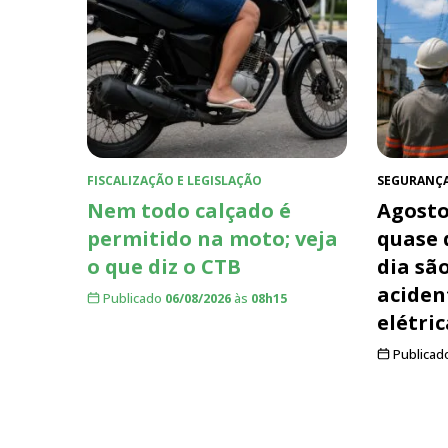
FISCALIZAÇÃO E LEGISLAÇÃO
SEGURANÇ
Nem todo calçado é
Agosto
permitido na moto; veja
quase 
o que diz o CTB
dia sã
aciden
Publicado
06/08/2026
às
08h15
elétric
Publicad