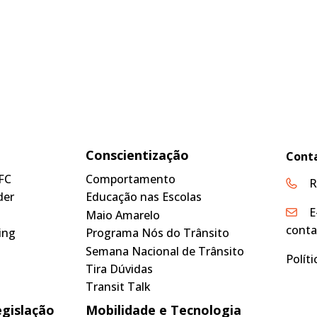
Conscientização
Cont
FC
Comportamento
R
der
Educação nas Escolas
E
Maio Amarelo
conta
ing
Programa Nós do Trânsito
Semana Nacional de Trânsito
Polít
Tira Dúvidas
Transit Talk
egislação
Mobilidade e Tecnologia