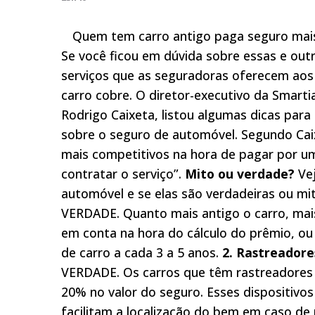
Quem tem carro antigo paga seguro mais 
Se você ficou em dúvida sobre essas e out
serviços que as seguradoras oferecem aos cl
carro cobre. O diretor-executivo da Smartia
Rodrigo Caixeta, listou algumas dicas par
sobre o seguro de automóvel. Segundo Caix
mais competitivos na hora de pagar por um
contratar o serviço”.
Mito ou verdade?
Vej
automóvel e se elas são verdadeiras ou mi
VERDADE. Quanto mais antigo o carro, mais
em conta na hora do cálculo do prêmio, ou s
de carro a cada 3 a 5 anos.
2. Rastreadore
VERDADE. Os carros que têm rastreadores
20% no valor do seguro. Esses dispositivo
facilitam a localização do bem em caso de