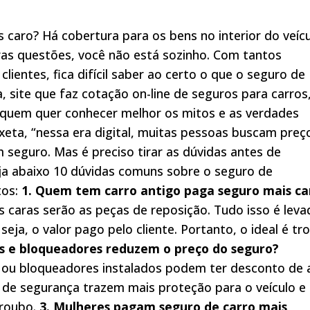
caro? Há cobertura para os bens no interior do veíc
ras questões, você não está sozinho. Com tantos
ientes, fica difícil saber ao certo o que o seguro de
, site que faz cotação on-line de seguros para carros
a quem quer conhecer melhor os mitos e as verdades
eta, “nessa era digital, muitas pessoas buscam preç
 seguro. Mas é preciso tirar as dúvidas antes de
a abaixo 10 dúvidas comuns sobre o seguro de
tos:
1. Quem tem carro antigo paga seguro mais ca
 caras serão as peças de reposição. Tudo isso é leva
eja, o valor pago pelo cliente. Portanto, o ideal é tr
s e bloqueadores reduzem o preço do seguro?
 ou bloqueadores instalados podem ter desconto de 
s de segurança trazem mais proteção para o veículo e
 roubo.
3. Mulheres pagam seguro de carro mais