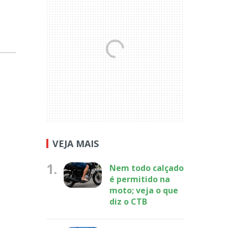
VEJA MAIS
1.
Nem todo calçado
é permitido na
moto; veja o que
diz o CTB