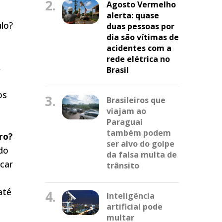
2.
Agosto Vermelho
alerta: quase
ulo?
duas pessoas por
dia são vítimas de
acidentes com a
rede elétrica no
,
Brasil
os
3.
Brasileiros que
viajam ao
Paraguai
também podem
ro?
ser alvo do golpe
do
da falsa multa de
ocar
trânsito
até
4.
Inteligência
artificial pode
multar