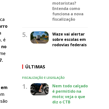
motoristas?
Entenda como
funciona a nova
nca
fiscalização
arro
a
5.
Waze vai alertar
, é
sobre escolas em
rodovias federais
 no
rme
7.
ÚLTIMAS
FISCALIZAÇÃO E LEGISLAÇÃO
1.
Nem todo calçado
o em
é permitido na
 em
moto; veja o que
 são
diz o CTB