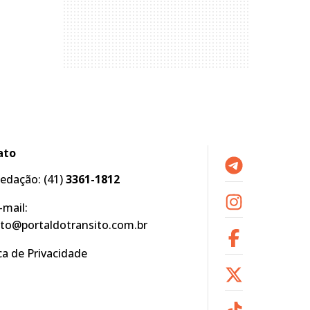
ato
edação:
(41)
3361-1812
-mail:
to@portaldotransito.com.br
ica de Privacidade