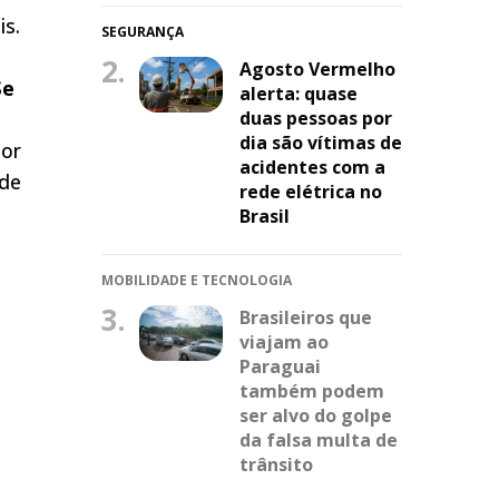
is.
SEGURANÇA
2.
Agosto Vermelho
Se
alerta: quase
duas pessoas por
dia são vítimas de
lor
acidentes com a
ode
rede elétrica no
Brasil
MOBILIDADE E TECNOLOGIA
3.
Brasileiros que
viajam ao
Paraguai
também podem
ser alvo do golpe
da falsa multa de
trânsito