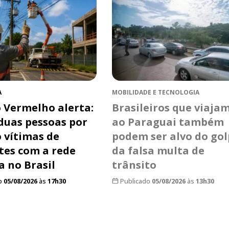
A
MOBILIDADE E TECNOLOGIA
 Vermelho alerta:
Brasileiros que viaja
duas pessoas por
ao Paraguai também
o vítimas de
podem ser alvo do go
tes com a rede
da falsa multa de
a no Brasil
trânsito
o
05/08/2026
às
17h30
Publicado
05/08/2026
às
13h30