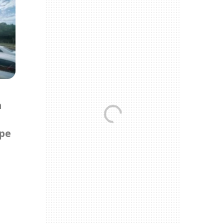
m
lpe