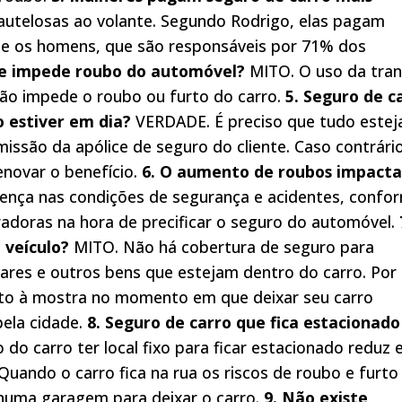
utelosas ao volante. Segundo Rodrigo, elas pagam
ue os homens, que são responsáveis por 71% dos
te impede roubo do automóvel?
MITO. O uso da tra
ão impede o roubo ou furto do carro.
5. Seguro de c
 estiver em dia?
VERDADE. É preciso que tudo estej
issão da apólice de seguro do cliente. Caso contrário
enovar o benefício.
6. O aumento de roubos impacta
nça nas condições de segurança e acidentes, confo
radoras na hora de precificar o seguro do automóvel.
 veículo?
MITO. Não há cobertura de seguro para
ares e outros bens que estejam dentro do carro. Por
eto à mostra no momento em que deixar seu carro
pela cidade.
8. Seguro de carro que fica estacionad
do carro ter local fixo para ficar estacionado reduz
uando o carro fica na rua os riscos de roubo e furto
r numa garagem para deixar o carro.
9. Não existe