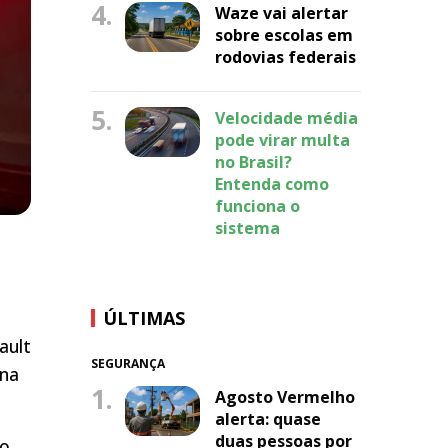
4.
Waze vai alertar
sobre escolas em
rodovias federais
5.
Velocidade média
pode virar multa
no Brasil?
Entenda como
funciona o
sistema
ÚLTIMAS
ault
SEGURANÇA
 na
1.
Agosto Vermelho
alerta: quase
duas pessoas por
 o