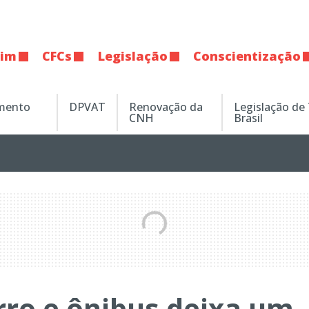
tim
CFCs
Legislação
Conscientização
amento
DPVAT
Renovação da
Legislação de
CNH
Brasil
rro e ônibus deixa um