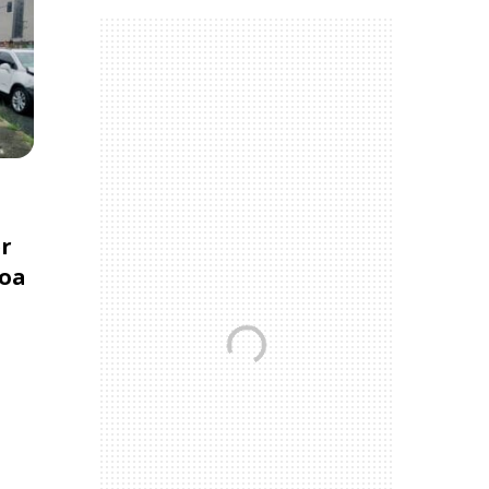
er
Boa