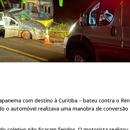
apanema com destino à Curitiba – bateu contra o Ren
do o automóvel realizava uma manobra de conversão
o coletivo não ficaram feridos. O motorista realizou