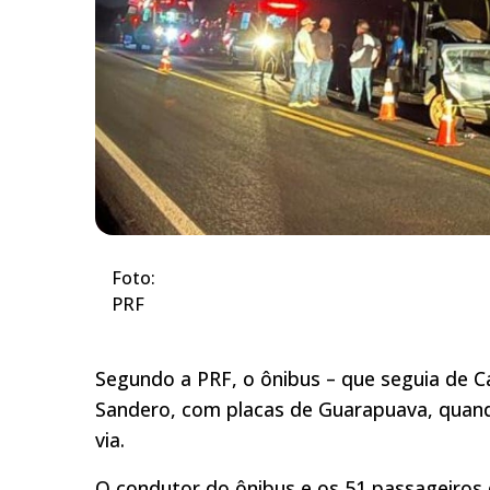
Foto:
PRF
Segundo a PRF, o ônibus – que seguia de C
Sandero, com placas de Guarapuava, quan
via.
O condutor do ônibus e os 51 passageiros d