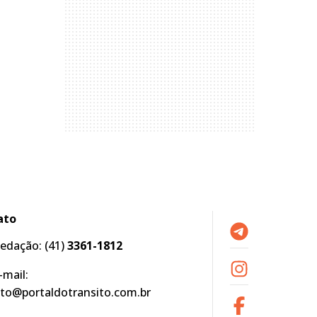
ato
edação:
(41)
3361-1812
-mail:
to@portaldotransito.com.br