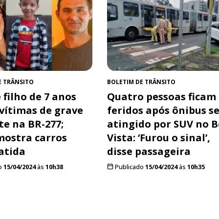
E TRÂNSITO
BOLETIM DE TRÂNSITO
 filho de 7 anos
Quatro pessoas ficam
 vítimas de grave
feridos após ônibus s
te na BR-277;
atingido por SUV no 
mostra carros
Vista: ‘Furou o sinal’,
atida
disse passageira
o
15/04/2024
às
10h38
Publicado
15/04/2024
às
10h35