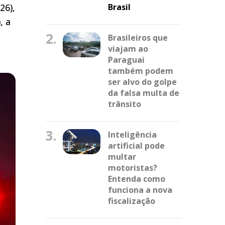
26),
Brasil
, a
2.
Brasileiros que
viajam ao
Paraguai
também podem
ser alvo do golpe
da falsa multa de
trânsito
3.
Inteligência
artificial pode
multar
motoristas?
Entenda como
funciona a nova
fiscalização