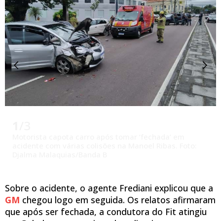
Slide anterior
Próx
1
/3
Motorista capota carro após tomar ‘fechada’ em
acidente com várias colisões na Manoel Ribas. Foto:
Djalma Malaquias/Banda B
Sobre o acidente, o agente Frediani explicou que a
GM
chegou logo em seguida. Os relatos afirmaram
que após ser fechada, a condutora do Fit atingiu