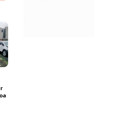
er
Boa