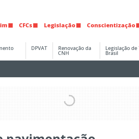
tim
CFCs
Legislação
Conscientização
amento
DPVAT
Renovação da
Legislação de
CNH
Brasil
e pavimentação