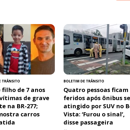
E TRÂNSITO
BOLETIM DE TRÂNSITO
 filho de 7 anos
Quatro pessoas ficam
 vítimas de grave
feridos após ônibus s
te na BR-277;
atingido por SUV no 
mostra carros
Vista: ‘Furou o sinal’,
atida
disse passageira