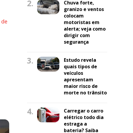
2.
Chuva forte,
granizo e ventos
colocam
 de
motoristas em
alerta; veja como
dirigir com
segurança
3.
Estudo revela
quais tipos de
veículos
apresentam
maior risco de
morte no trânsito
4.
Carregar o carro
elétrico todo dia
estraga a
bateria? Saiba