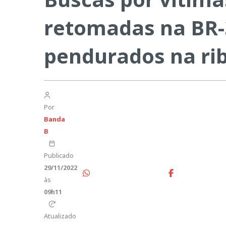
retomadas na BR-3
pendurados na ri
Por
Banda
B
Publicado
29/11/2022
às
09h11
Atualizado