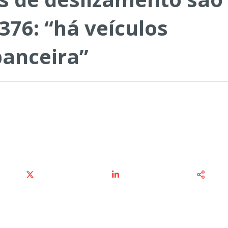
76: “há veículos
banceira”