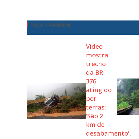
VEJA TAMBÉM
Vídeo
mostra
trecho
da BR-
376
atingido
por
terras:
‘São 2
km de
desabamento’,