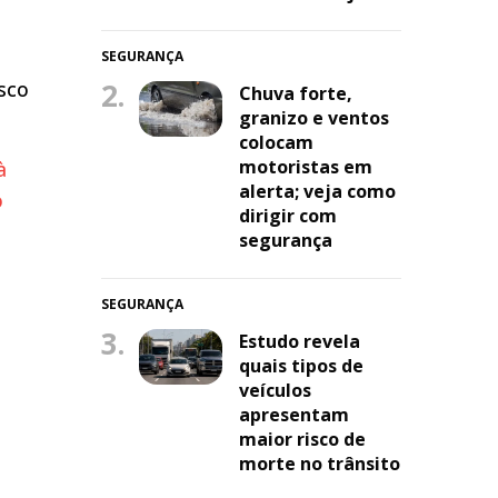
SEGURANÇA
sco
2.
Chuva forte,
granizo e ventos
colocam
motoristas em
à
alerta; veja como
o
dirigir com
segurança
SEGURANÇA
3.
Estudo revela
quais tipos de
veículos
apresentam
maior risco de
morte no trânsito