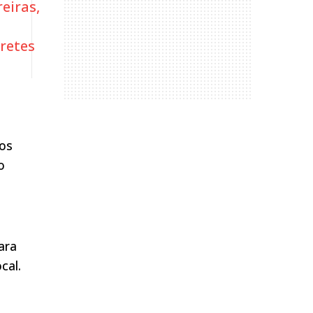
eiras,
retes
 os
o
ara
cal.