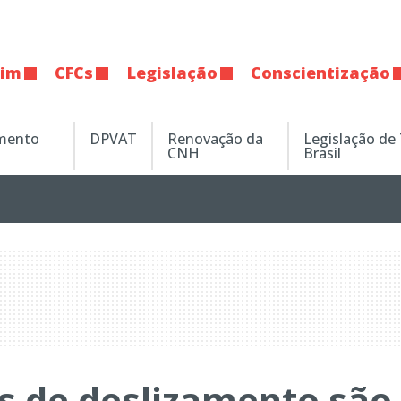
tim
CFCs
Legislação
Conscientização
amento
DPVAT
Renovação da
Legislação de
CNH
Brasil
s de deslizamento são