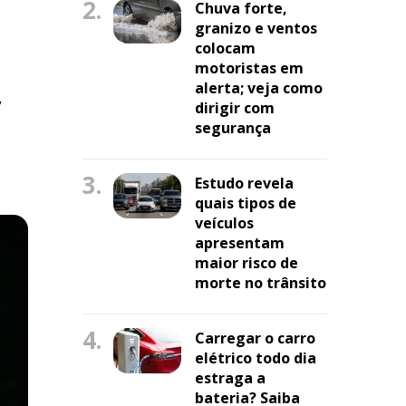
2.
Chuva forte,
granizo e ventos
colocam
motoristas em
alerta; veja como
,
dirigir com
segurança
3.
Estudo revela
quais tipos de
veículos
apresentam
maior risco de
morte no trânsito
4.
Carregar o carro
elétrico todo dia
estraga a
bateria? Saiba