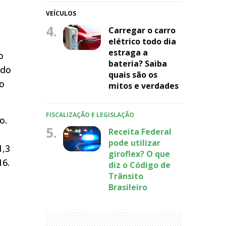
VEÍCULOS
4.
Carregar o carro
elétrico todo dia
estraga a
o
bateria? Saiba
 do
quais são os
ão
mitos e verdades
FISCALIZAÇÃO E LEGISLAÇÃO
o.
5.
Receita Federal
pode utilizar
1,3
giroflex? O que
16.
diz o Código de
Trânsito
Brasileiro