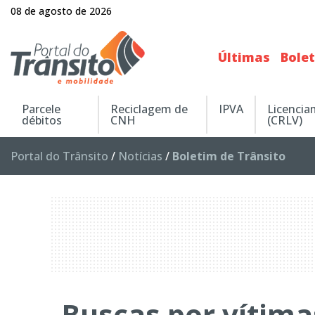
08 de agosto de 2026
Últimas
Bole
Parcele
Reciclagem de
IPVA
Licenci
débitos
CNH
(CRLV)
Portal do Trânsito
/
Notícias
/
Boletim de Trânsito
Buscas por vítima