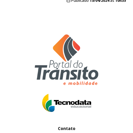
Publicado
15/04/2024
às
10h35
Contato