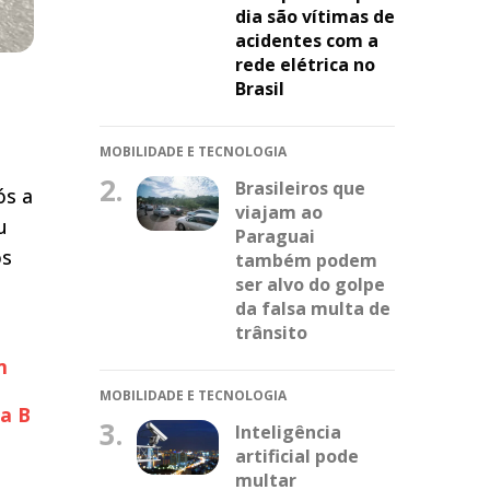
dia são vítimas de
acidentes com a
rede elétrica no
Brasil
MOBILIDADE E TECNOLOGIA
2.
Brasileiros que
ós a
viajam ao
u
Paraguai
os
também podem
ser alvo do golpe
da falsa multa de
trânsito
m
MOBILIDADE E TECNOLOGIA
a B
3.
Inteligência
artificial pode
multar