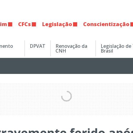
tim
CFCs
Legislação
Conscientização
amento
DPVAT
Renovação da
Legislação de
CNH
Brasil
 gravemente ferido apó