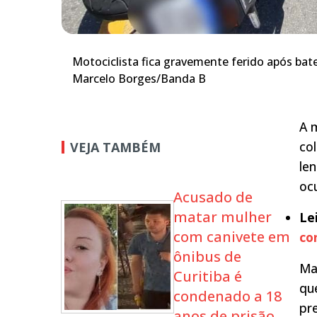
Motociclista fica gravemente ferido após bate
Marcelo Borges/Banda B
A m
co
VEJA TAMBÉM
le
oc
Acusado de
matar mulher
Le
com canivete em
co
ônibus de
Ma
Curitiba é
qu
condenado a 18
pr
anos de prisão