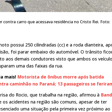
r contra carro que acessava residência no Cristo Rei. Foto:
oto possui 250 cilindradas (cc) e a roda dianteira, ap
lisão, foi parar embaixo do automóvel. O trânsito fico
nto aos demais condutores visto que ambos os veícul
uparam uma das faixas da rua.
ia mais!
Motorista de ônibus morre após batida
ntra caminhão no Paraná; 13 passageiros se ferira
risa do Rocio, que trabalha na região, afirmou à
Band
e os acidentes na região são comuns, apesar de ter
esenciado uma situação pela primeira vez próximo ao