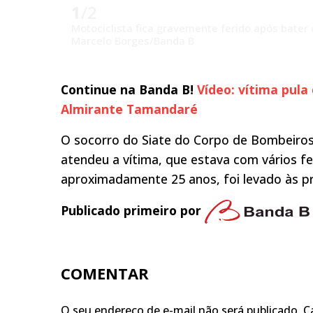
1
/2
Motociclista fica gravemente ferido após bater 
Marcelo Borges/Banda B
Continue na Banda B!
Vídeo: vítima pul
Almirante Tamandaré
O socorro do Siate do Corpo de Bombeiros
atendeu a vítima, que estava com vários fe
aproximadamente 25 anos, foi levado às pr
Publicado primeiro por
COMENTAR
O seu endereço de e-mail não será publicado.
C