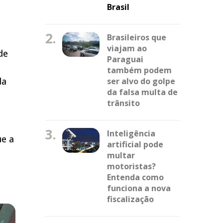
Brasil
2.
Brasileiros que
viajam ao
de
Paraguai
também podem
da
ser alvo do golpe
da falsa multa de
trânsito
3.
Inteligência
e a
artificial pode
multar
motoristas?
Entenda como
funciona a nova
fiscalização