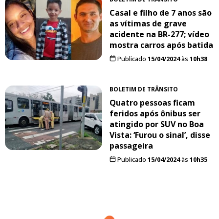
Casal e filho de 7 anos são
as vítimas de grave
acidente na BR-277; vídeo
mostra carros após batida
Publicado
15/04/2024
às
10h38
BOLETIM DE TRÂNSITO
Quatro pessoas ficam
feridos após ônibus ser
atingido por SUV no Boa
Vista: ‘Furou o sinal’, disse
passageira
Publicado
15/04/2024
às
10h35