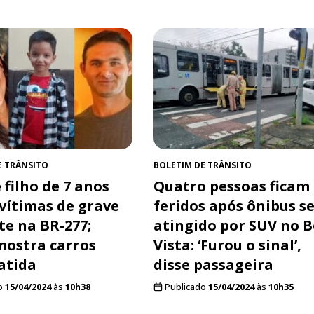
E TRÂNSITO
BOLETIM DE TRÂNSITO
 filho de 7 anos
Quatro pessoas ficam
 vítimas de grave
feridos após ônibus s
te na BR-277;
atingido por SUV no 
mostra carros
Vista: ‘Furou o sinal’,
atida
disse passageira
o
15/04/2024
às
10h38
Publicado
15/04/2024
às
10h35