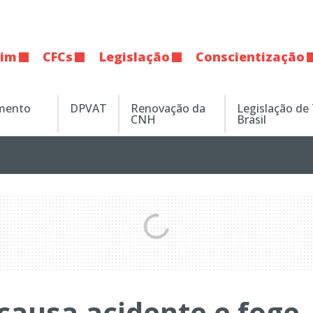
tim
CFCs
Legislação
Conscientização
amento
DPVAT
Renovação da
Legislação de
CNH
Brasil
causa acidente e foge