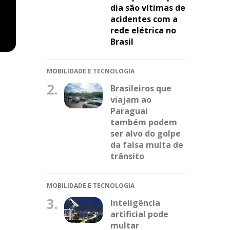
dia são vítimas de
acidentes com a
rede elétrica no
Brasil
MOBILIDADE E TECNOLOGIA
.
2.
Brasileiros que
viajam ao
Paraguai
também podem
ser alvo do golpe
da falsa multa de
trânsito
MOBILIDADE E TECNOLOGIA
3.
Inteligência
artificial pode
multar