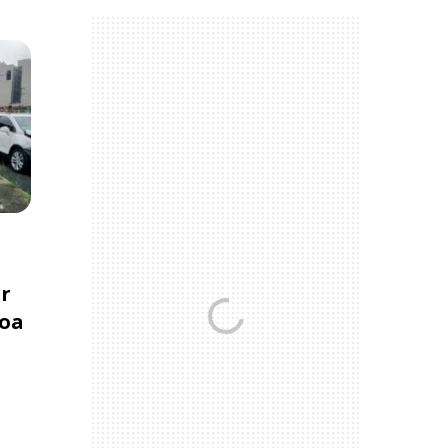
er
Boa