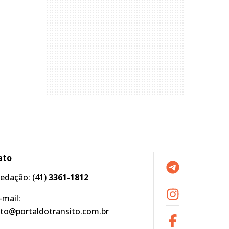
ato
edação:
(41)
3361-1812
-mail:
to@portaldotransito.com.br