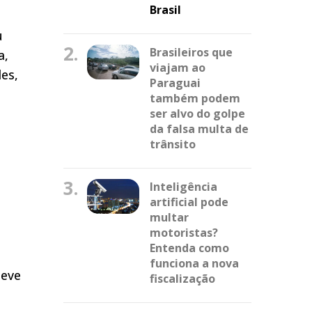
Brasil
u
2.
Brasileiros que
a,
viajam ao
es,
Paraguai
também podem
ser alvo do golpe
da falsa multa de
trânsito
3.
Inteligência
artificial pode
multar
motoristas?
Entenda como
funciona a nova
teve
fiscalização