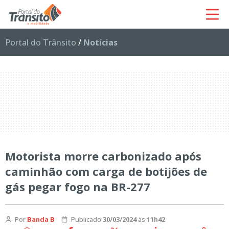
Portal do Trânsito
/
Notícias
Motorista morre carbonizado após
caminhão com carga de botijões de
gás pegar fogo na BR-277
Por
Banda B
Publicado
30/03/2024
às
11h42