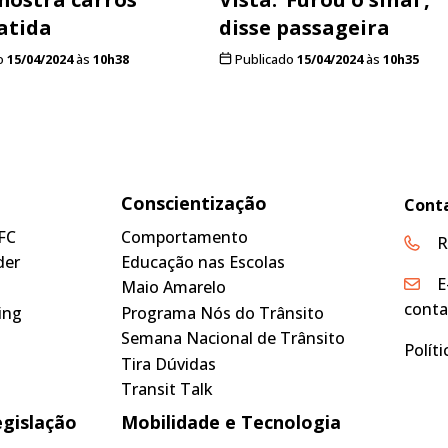
atida
disse passageira
o
15/04/2024
às
10h38
Publicado
15/04/2024
às
10h35
Conscientização
Cont
FC
Comportamento
R
der
Educação nas Escolas
E
Maio Amarelo
conta
ing
Programa Nós do Trânsito
Semana Nacional de Trânsito
Polít
Tira Dúvidas
Transit Talk
egislação
Mobilidade e Tecnologia