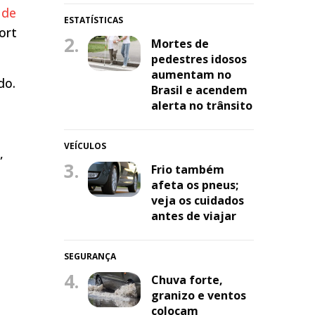
 de
ESTATÍSTICAS
ort
2.
Mortes de
pedestres idosos
aumentam no
do.
Brasil e acendem
alerta no trânsito
VEÍCULOS
,
3.
Frio também
afeta os pneus;
veja os cuidados
antes de viajar
SEGURANÇA
4.
Chuva forte,
granizo e ventos
colocam