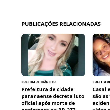
PUBLICAÇÕES RELACIONADAS
BOLETIM DE TRÂNSITO
BOLETIM D
Prefeitura de cidade
Casal e
paranaense decreta luto
são as
oficial após morte de
aciden
professora na BR-277
vídeo 