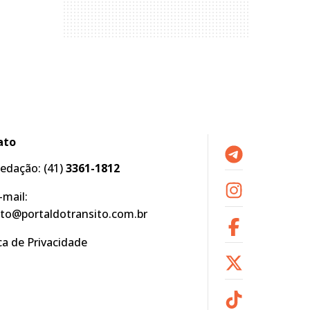
ato
edação:
(41)
3361-1812
-mail:
to@portaldotransito.com.br
ica de Privacidade