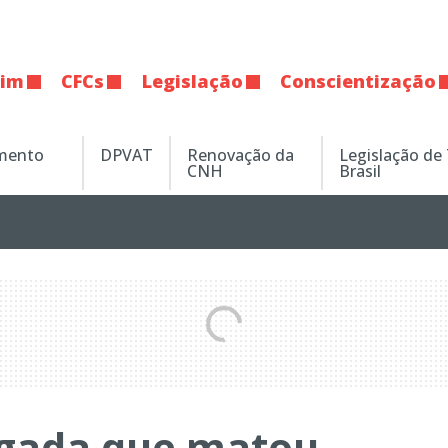
tim
CFCs
Legislação
Conscientização
amento
DPVAT
Renovação da
Legislação de
CNH
Brasil
agada que matou