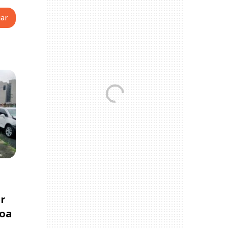
er
Boa