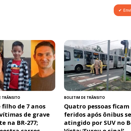
E TRÂNSITO
BOLETIM DE TRÂNSITO
 filho de 7 anos
Quatro pessoas ficam
 vítimas de grave
feridos após ônibus s
te na BR-277;
atingido por SUV no 
mostra carros
Vista: ‘Furou o sinal’,