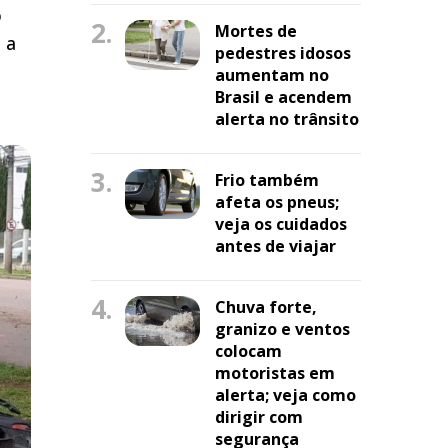
o
2.
Mortes de
 a
pedestres idosos
aumentam no
Brasil e acendem
alerta no trânsito
3.
Frio também
afeta os pneus;
veja os cuidados
antes de viajar
4.
Chuva forte,
granizo e ventos
colocam
motoristas em
alerta; veja como
dirigir com
segurança