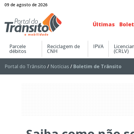
09 de agosto de 2026
Últimas
Bole
Parcele
Reciclagem de
IPVA
Licenci
débitos
CNH
(CRLV)
Portal do Trânsito
/
Notícias
/
Boletim de Trânsito
Saiba como não se