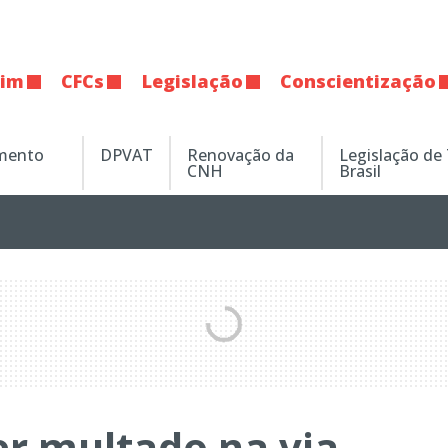
tim
CFCs
Legislação
Conscientização
amento
DPVAT
Renovação da
Legislação de
CNH
Brasil
r multado na via