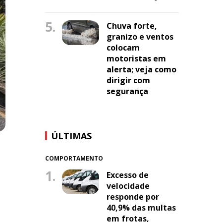
5.
Chuva forte,
granizo e ventos
colocam
motoristas em
alerta; veja como
dirigir com
segurança
ÚLTIMAS
COMPORTAMENTO
1.
Excesso de
velocidade
responde por
40,9% das multas
em frotas,