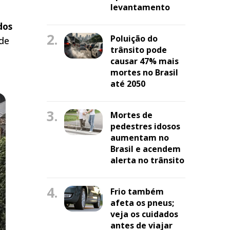
levantamento
dos
2.
Poluição do
 de
trânsito pode
causar 47% mais
mortes no Brasil
até 2050
3.
Mortes de
pedestres idosos
aumentam no
Brasil e acendem
alerta no trânsito
4.
Frio também
afeta os pneus;
veja os cuidados
antes de viajar