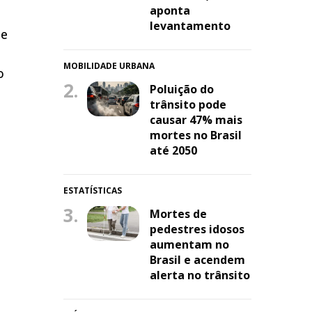
aponta
levantamento
ue
MOBILIDADE URBANA
o
2.
Poluição do
trânsito pode
causar 47% mais
mortes no Brasil
até 2050
ESTATÍSTICAS
3.
Mortes de
pedestres idosos
aumentam no
Brasil e acendem
alerta no trânsito