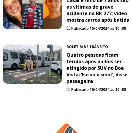
Casal e filho de 7 anos são
as vítimas de grave
acidente na BR-277; vídeo
mostra carros após batida
Publicado
15/04/2024
às
10h38
BOLETIM DE TRÂNSITO
Quatro pessoas ficam
feridos após ônibus ser
atingido por SUV no Boa
Vista: ‘Furou o sinal’, disse
passageira
Publicado
15/04/2024
às
10h35