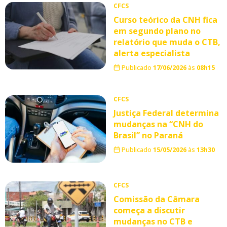
CFCS
Curso teórico da CNH fica
em segundo plano no
relatório que muda o CTB,
alerta especialista
Publicado
17/06/2026
às
08h15
CFCS
Justiça Federal determina
mudanças na “CNH do
Brasil” no Paraná
Publicado
15/05/2026
às
13h30
CFCS
Comissão da Câmara
começa a discutir
mudanças no CTB e