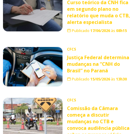
Curso teórico da CNH fica
em segundo plano no
relatório que muda o CTB,
alerta especialista
Publicado
17/06/2026
às
08h15
CFCS
Justiça Federal determina
mudanças na “CNH do
Brasil” no Paraná
Publicado
15/05/2026
às
13h30
CFCS
Comissão da Câmara
começa a discutir
mudanças no CTB e
convoca audiência pública