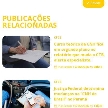
PUBLICAÇÕES
RELACIONADAS
CFCS
Curso teórico da CNH fica
em segundo plano no
relatório que muda o CTB,
alerta especialista
Publicado
17/06/2026
às
08h15
CFCS
Justiça Federal determina
mudanças na “CNH do
Brasil” no Paraná
Publicado
15/05/2026
às
13h30