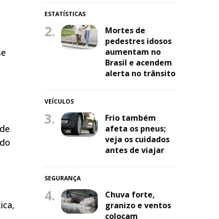
ESTATÍSTICAS
2.
Mortes de
pedestres idosos
se
aumentam no
Brasil e acendem
alerta no trânsito
VEÍCULOS
3.
Frio também
 de
afeta os pneus;
veja os cuidados
 do
antes de viajar
SEGURANÇA
a
4.
Chuva forte,
ica,
granizo e ventos
colocam