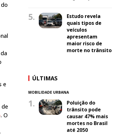
 do
5.
Estudo revela
quais tipos de
veículos
onal
apresentam
maior risco de
morte no trânsito
 da
o
ÚLTIMAS
s e
MOBILIDADE URBANA
1.
Poluição do
s de
trânsito pode
o
. O
causar 47% mais
mortes no Brasil
até 2050
o