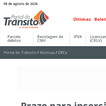
08 de agosto de 2026
Últimas
Bole
Parcele
Reciclagem de
IPVA
Licenci
débitos
CNH
(CRLV)
Portal do Trânsito
/
Notícias
/
CFCs
Prazo para inser