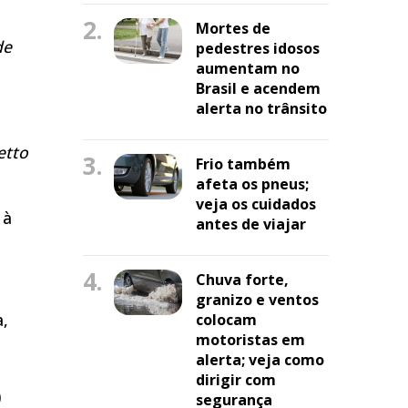
2.
Mortes de
de
pedestres idosos
aumentam no
Brasil e acendem
alerta no trânsito
etto
3.
Frio também
afeta os pneus;
veja os cuidados
 à
antes de viajar
4.
Chuva forte,
r
granizo e ventos
a,
colocam
motoristas em
alerta; veja como
dirigir com
)
segurança