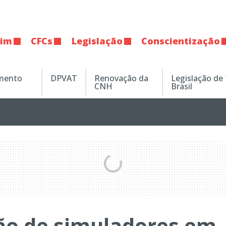
tim
CFCs
Legislação
Conscientização
amento
DPVAT
Renovação da
Legislação de
CNH
Brasil
ção de simuladores em