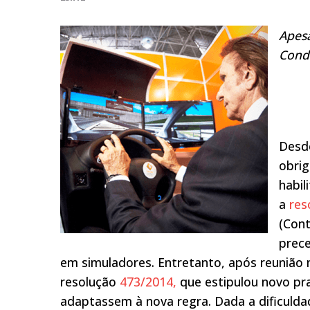
Apes
Cond
Desde
obri
habil
a
res
(Cont
prece
em simuladores. Entretanto, após reunião 
resolução
473/2014,
que estipulou novo pra
adaptassem à nova regra. Dada a dificuld